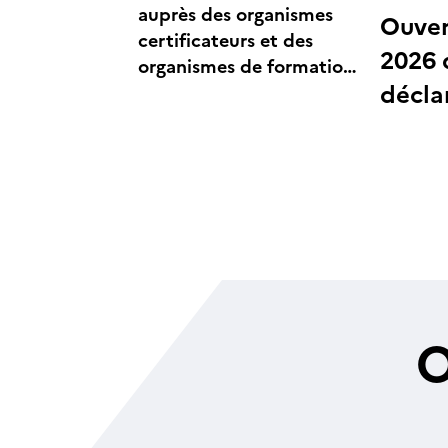
auprès des organismes
Ouver
certificateurs et des
2026 
organismes de formation
décla
habilités
compt
des 
O