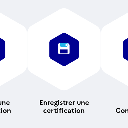
une
Enregistrer une
tion
certification
Com
an