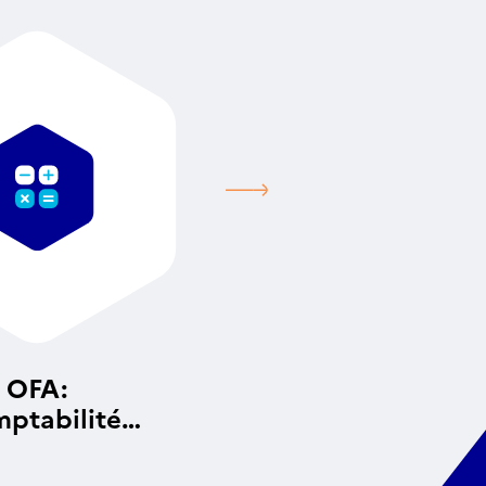
OFA:
ptabilité
alytique