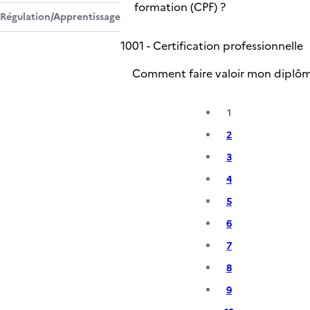
formation (CPF) ?
Régulation/Apprentissage
10
01 - Certification professionnelle
Comment faire valoir mon diplôm
1
2
3
4
5
6
7
8
9