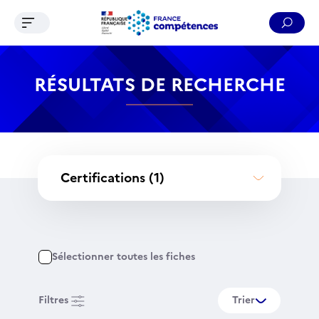
Ouvrir le menu de navigation
Reche
Contenu
Recherche
Menu
Pied de page
RÉSULTATS DE RECHERCHE
Certifications
(1)
Sélectionner toutes les fiches
Filtres
Trier