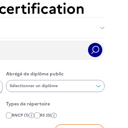
certification
Rechercher
Abrégé de diplôme public
Abrégé de diplôme public
Sélectionner un diplôme
Types de répertoire
Affiner par type de fiche
RNCP
(1)
RS
(0)