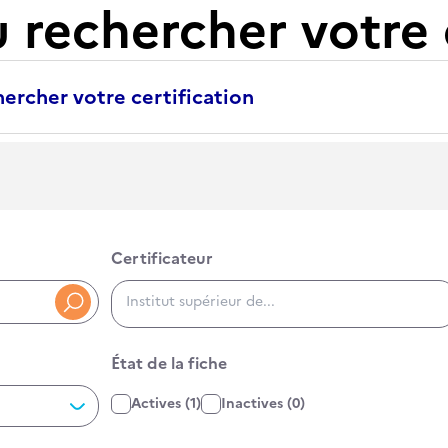
u rechercher votre 
ercher votre certification
Certificateur
Certificateur
RNCP3400, RS5000, 34000
État de la fiche
État de la fiche
Actives
(1)
Inactives
(0)