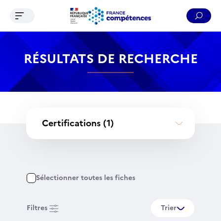
Ouvrir le menu de navigation
Reche
Contenu
Recherche
Menu
Pied de page
RÉSULTATS DE RECHERCHE
Certifications
(1)
Sélectionner toutes les fiches
Filtres
Trier