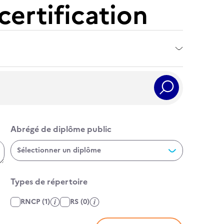
certification
Rechercher
Abrégé de diplôme public
Abrégé de diplôme public
Sélectionner un diplôme
Types de répertoire
Affiner par type de fiche
RNCP
(1)
RS
(0)