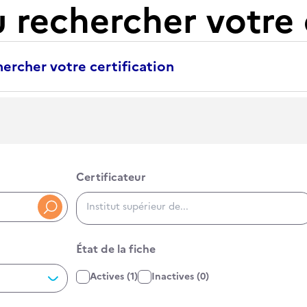
u rechercher votre 
ercher votre certification
Certificateur
Certificateur
RNCP3400, RS5000, 34000
État de la fiche
État de la fiche
Actives
(1)
Inactives
(0)