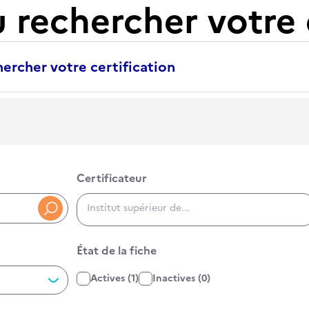
u rechercher votre 
ercher votre certification
Certificateur
Certificateur
RNCP3400, RS5000, 34000
État de la fiche
État de la fiche
Actives
(1)
Inactives
(0)