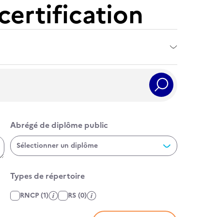
certification
Rechercher
Abrégé de diplôme public
Abrégé de diplôme public
Sélectionner un diplôme
Types de répertoire
Affiner par type de fiche
RNCP
(1)
RS
(0)