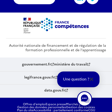
Autorité nationale de financement et de régulation de la
formation professionnelle et de l’apprentissage
gouvernement.fr
ministère du travail
legifrance.gouv.fr
service-public.fr
Une question ?
data.gouv.fr
Offres d'emploi
Espace presse
Marchés publics
Gestion des données personnelles
Gestion des cookies
Plan du site
Accessibilité : partiellement conforme
CGU