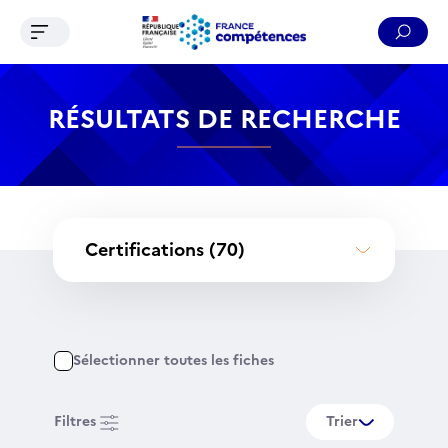
Ouvrir le menu de navigation
Reche
Contenu
Recherche
Menu
Pied de page
RÉSULTATS DE RECHERCHE
Certifications
(70)
Sélectionner toutes les fiches
Filtres
Trier