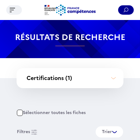
Ouvrir le menu de navigation
Reche
Contenu
Recherche
Menu
Pied de page
RÉSULTATS DE RECHERCHE
Certifications
(1)
Sélectionner toutes les fiches
Filtres
Trier