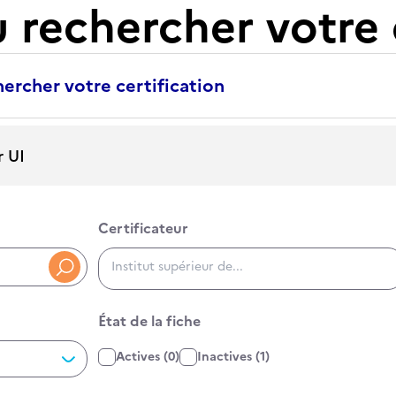
u rechercher votre 
ercher votre certification
Certificateur
Certificateur
RNCP3400, RS5000, 34000
État de la fiche
État de la fiche
Actives
(0)
Inactives
(1)