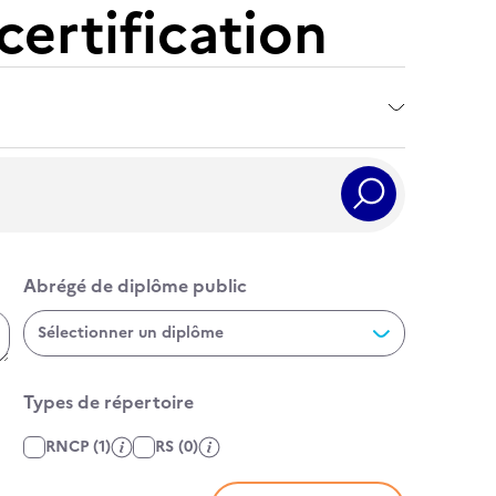
certification
Rechercher
Abrégé de diplôme public
Abrégé de diplôme public
Sélectionner un diplôme
Types de répertoire
Affiner par type de fiche
RNCP
(1)
RS
(0)