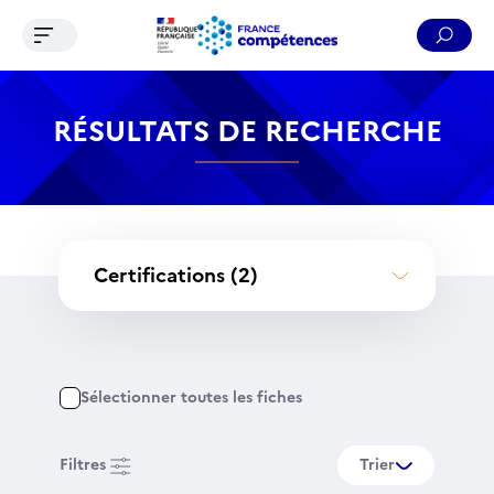
Ouvrir le menu de navigation
Reche
Contenu
Recherche
Menu
Pied de page
RÉSULTATS DE RECHERCHE
Certifications
(2)
Sélectionner toutes les fiches
Filtres
Trier