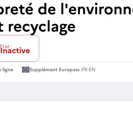
preté de l'environ
t recyclage
Etat :
Inactive
 ligne
Supplément Europass :
FR
-
EN