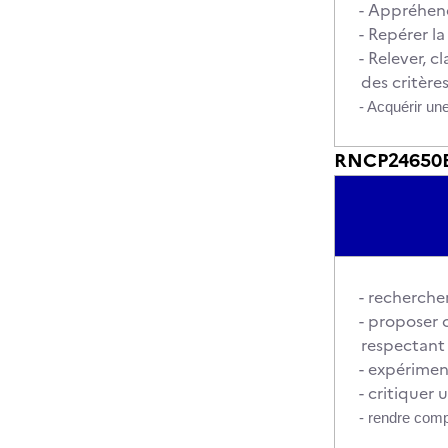
- Appréhende
- Repérer l
- Relever, 
des critère
- Acquérir un
RNCP24650BC
- rechercher
- proposer 
respectant 
- expérimen
- critiquer
- rendre compt