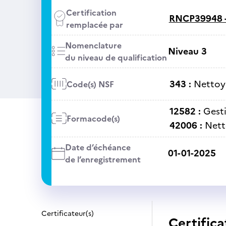
Certification
RNCP39948 
remplacée par
Nomenclature
Niveau 3
du niveau de qualification
343 :
Nettoya
Code(s) NSF
12582 :
Gest
Formacode(s)
42006 :
Nett
Date d’échéance
01-01-2025
de l’enregistrement
Certificateur(s)
Certifica