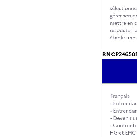
sélectionne
gérer son p
mettre en o
respecter l
établir une
RNCP24650BC0
Français
- Entrer dan
- Entrer dan
- Devenir u
- Confronte
HG et EMC