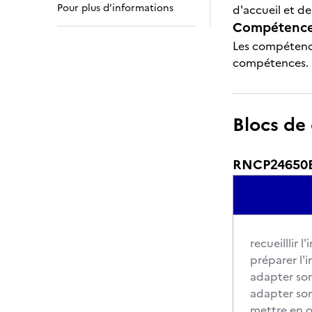
Pour plus d’informations
d'accueil et de 
Compétences
Les compétence
compétences.
Blocs de
RNCP24650BC
recueilllir 
préparer l'
adapter son
adapter son
mettre en 