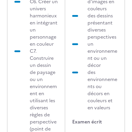
C6. Créer un
d'images en
univers
couleurs
harmonieux
des dessins
en intégrant
présentant
un
diverses
personnage
perspectives
en couleur
un
C7.
environneme
Construire
nt ou un
un dessin
décor
de paysage
des
ou un
environneme
environnem
nts ou
ent en
décors en
utilisant les
couleurs et
diverses
en valeurs
règles de
perspective
Examen écrit
(point de