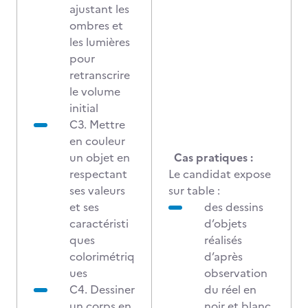
ajustant les
ombres et
les lumières
pour
retranscrire
le volume
initial
C3. Mettre
en couleur
un objet en
Cas pratiques :
respectant
Le candidat expose
ses valeurs
sur table :
et ses
des dessins
caractéristi
d’objets
ques
réalisés
colorimétriq
d’après
ues
observation
C4. Dessiner
du réel en
un corps en
noir et blanc,