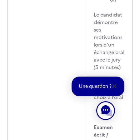
Le candidat
démontre
ses
motivations
lors d’un
échange oral
avec le jury
(5 minutes)
Le candidat
Une question ?
justifie ses
choix à l’oral
Examen
écrit /