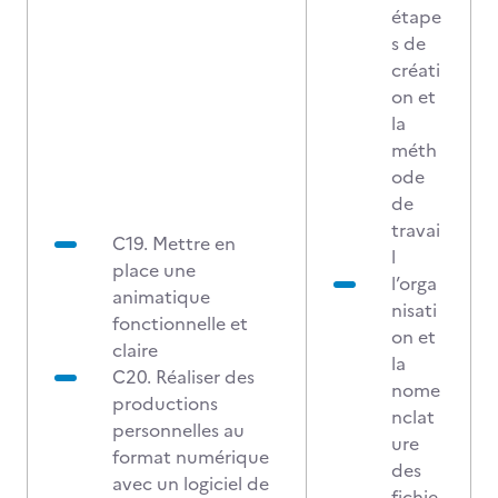
étape
s de
créati
on et
la
méth
ode
de
travai
C19. Mettre en
l
place une
l’orga
animatique
nisati
fonctionnelle et
on et
claire
la
C20. Réaliser des
nome
productions
nclat
personnelles au
ure
format numérique
des
avec un logiciel de
fichie