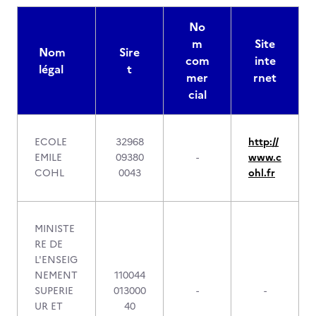
No
m
Site
Nom
Sire
com
inte
légal
t
mer
rnet
cial
ECOLE
32968
http://
EMILE
09380
-
www.c
COHL
0043
ohl.fr
MINISTE
RE DE
L'ENSEIG
NEMENT
110044
SUPERIE
013000
-
-
UR ET
40