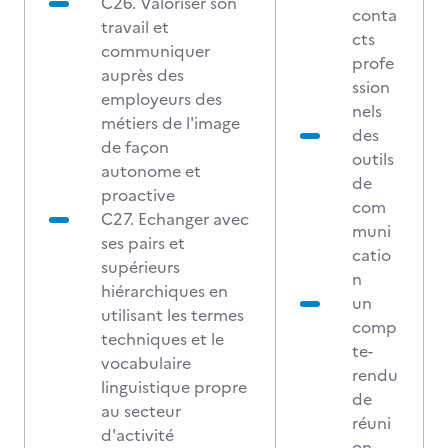
C26. Valoriser son
conta
travail et
cts
communiquer
profe
auprès des
ssion
employeurs des
nels
métiers de l'image
des
de façon
outils
autonome et
de
proactive
com
C27. Echanger avec
muni
ses pairs et
catio
supérieurs
n
hiérarchiques en
un
utilisant les termes
comp
techniques et le
te-
vocabulaire
rendu
linguistique propre
de
au secteur
réuni
d'activité
on