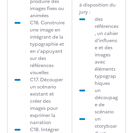
produire des
à disposition du
images fixes ou
jury :
animées
des
C16. Construire
références
une image en
, un cahier
intégrant de la
d’influenc
typographie et
e et des
en s'appuyant
images
sur des
avec
références
éléments
visuelles
typograp
C17. Découper
hiques
un scénario
un
existant et
découpag
créer des
e de
images pour
scénario
exprimer la
un
narration
storyboar
C18. Intégrer