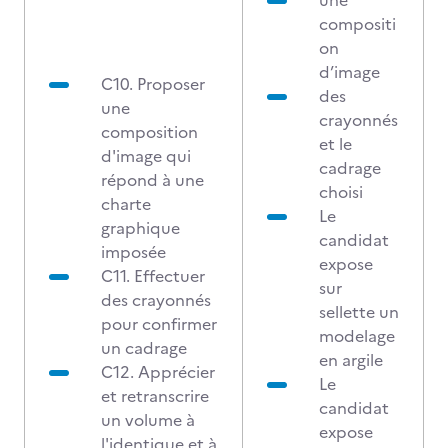
une
compositi
on
d’image
C10. Proposer
des
une
crayonnés
composition
et le
d'image qui
cadrage
répond à une
choisi
charte
Le
graphique
candidat
imposée
expose
C11. Effectuer
sur
des crayonnés
sellette un
pour confirmer
modelage
un cadrage
en argile
C12. Apprécier
Le
et retranscrire
candidat
un volume à
expose
l'identique et à