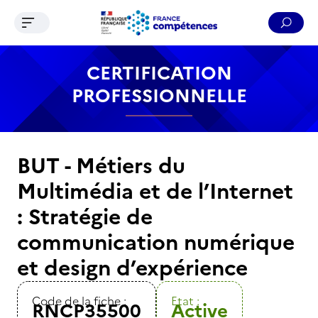
Ouvrir le menu de navigation
Reche
Contenu
Recherche
Menu
Pied de page
CERTIFICATION
PROFESSIONNELLE
BUT - Métiers du
Multimédia et de l’Internet
: Stratégie de
communication numérique
et design d’expérience
Code de la fiche :
Etat :
RNCP35500
Active