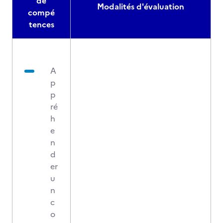
de
Modalités d'évaluation
compé
tences
A
p
p
ré
h
e
n
d
er
u
n
c
o