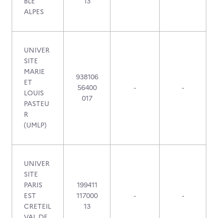
BLE
13
ALPES
UNIVER
SITE
MARIE
938106
ET
56400
-
-
LOUIS
017
PASTEU
R
(UMLP)
UNIVER
SITE
PARIS
199411
EST
117000
-
-
CRETEIL
13
VAL DE