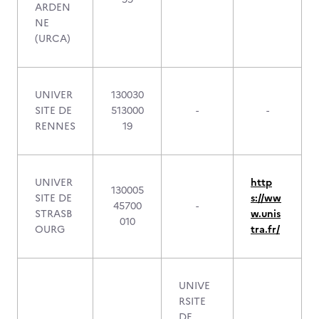
ARDEN
NE
(URCA)
UNIVER
130030
SITE DE
513000
-
-
RENNES
19
UNIVER
http
130005
SITE DE
s://ww
45700
-
STRASB
w.unis
010
OURG
tra.fr/
UNIVE
RSITE
DE