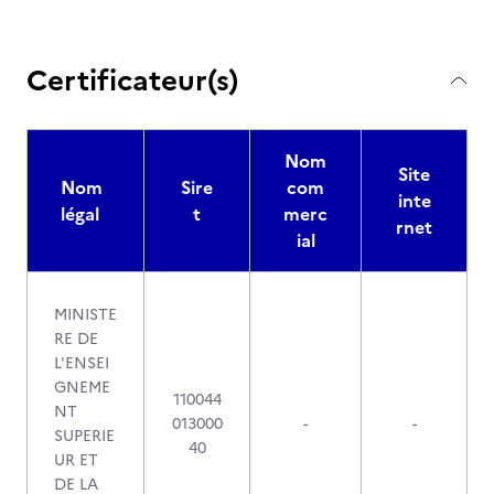
Certificateur(s)
Nom
Site
Nom
Sire
com
inte
légal
t
merc
rnet
ial
MINISTE
RE DE
L'ENSEI
GNEME
110044
NT
013000
-
-
SUPERIE
40
UR ET
DE LA