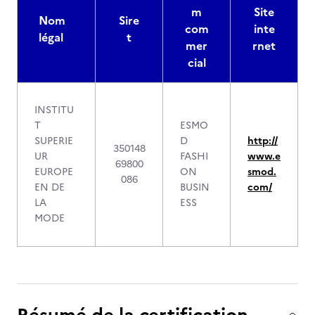
m
Site
Nom
Sire
com
inte
légal
t
mer
rnet
cial
INSTITU
T
ESMO
SUPERIE
D
http://
350148
UR
FASHI
www.e
69800
EUROPE
ON
smod.
086
EN DE
BUSIN
com/
LA
ESS
MODE
Résumé de la certification