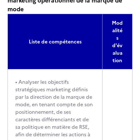
marketing opérationnel de la marque de
mode
Mod
alité
s
Liste de compétences
d'év
alua
tion
• Analyser les objectifs
stratégiques marketing définis
par la direction de la marque de
mode, en tenant compte de son
positionnement, de ses
caractères différenciants et de
sa politique en matière de RSE,
afin de déterminer les actions à