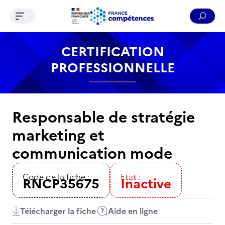
Ouvrir le menu de navigation
Reche
Contenu
Recherche
Menu
Pied de page
CERTIFICATION
PROFESSIONNELLE
Responsable de stratégie
marketing et
communication mode
Code de la fiche :
Etat :
RNCP35675
Inactive
Télécharger la fiche
Aide en ligne