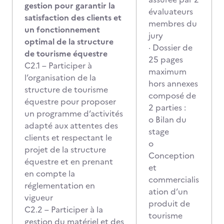
gestion pour garantir la
évaluateurs
satisfaction des clients et
membres du
un fonctionnement
jury
optimal de la structure
· Dossier de
de tourisme équestre
25 pages
C2.1 – Participer à
maximum
l’organisation de la
hors annexes
structure de tourisme
composé de
équestre pour proposer
2 parties :
un programme d’activités
o Bilan du
adapté aux attentes des
stage
clients et respectant le
o
projet de la structure
Conception
équestre et en prenant
et
en compte la
commercialis
réglementation en
ation d’un
vigueur
produit de
C2.2 – Participer à la
tourisme
gestion du matériel et des