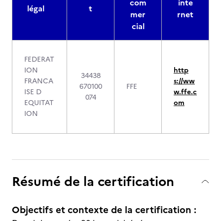
com
inte
légal
t
mer
rnet
cial
FEDERAT
ION
http
34438
FRANCA
s://ww
670100
FFE
ISE D
w.ffe.c
074
EQUITAT
om
ION
Résumé de la certification
Objectifs et contexte de la certification :