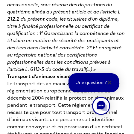
occasionnelle, sous réserve des dispositions du
quatrième alinéa du présent article et de l’article L
212.2 du présent code, les titulaires d’un diplôme,
titre à finalité professionnelle ou certificat de
qualification :
1° Garantissant la compétence de son
titulaire en matière de sécurité des pratiquants et
des tiers dans l’activité considérée
2° Et enregistré
au répertoire national des certifications
professionnelles dans les conditions prévues à
l'article L. 6113-5 du code du travail(…) »
Transport d’animaux vivants
Le transport des animaux vivant fait l’objet d’une
Une question ?
réglementation européenne CE 1/2005 du 22
décembre 2004 relatif à la protection des animaux
pendant le transport. Cette réglementation
nécessite que pour tout transport professionnel
d’animaux vivants une personne soit identifiée
comme convoyeur et en possession d’un certificat
établissant sa compétence à assurer cette fonction