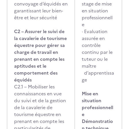
convoyage d’équidés en
stage de mise
garantissant leur bien-
en situation
être et leur sécurité
professionnell
e
C2 – Assurer le suivi de
· Evaluation
la cavalerie de tourisme
assurée en
équestre pour gérer sa
contrôle
charge de travail en
continu par le
prenant en compte les
tuteur ou le
aptitudes et le
maître
comportement des
d’apprentissa
équidés
ge
C2.1 – Mobiliser les
connaissances en vue
Mise en
du suivi et de la gestion
situation
de la cavalerie de
professionnell
tourisme équestre en
e
prenant en compte les
Démonstratio
particularités de
n technique