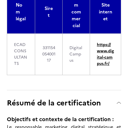
No
m
Site
Sire
m
com
intern
t
légal
mer
et
cial
ECAD
https://
331154
Digital
CONS
www.dig
054001
Camp
ULTAN
ital-cam
17
us
TS
pus.fr/
Résumé de la certification
Objectifs et contexte de la certification :
Le responsable marketing digital stratégique et