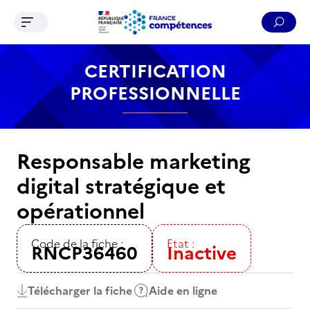
Ouvrir le menu de navigation
Reche
Contenu
Recherche
Menu
Pied de page
CERTIFICATION
PROFESSIONNELLE
Responsable marketing
digital stratégique et
opérationnel
Code de la fiche :
Etat :
RNCP36460
Inactive
Télécharger la fiche
Aide en ligne