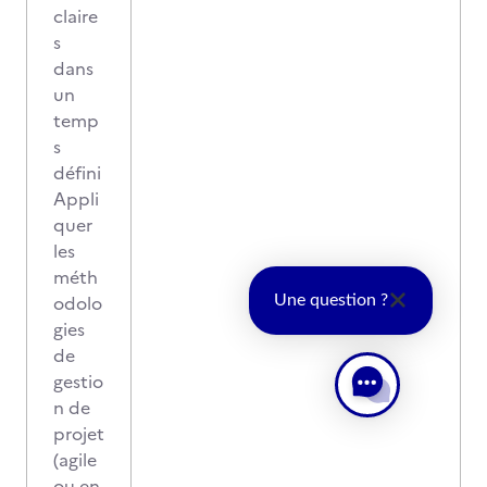
claire
s
dans
un
temp
s
défini
Appli
quer
les
méth
odolo
Une question ?
gies
de
gestio
n de
projet
(agile
ou en