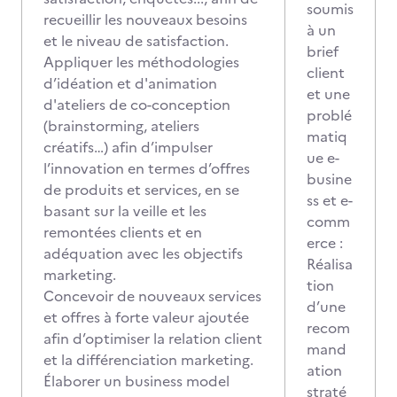
soumis
recueillir les nouveaux besoins
à un
et le niveau de satisfaction.
brief
Appliquer les méthodologies
client
d’idéation et d'animation
et une
d'ateliers de co-conception
problé
(brainstorming, ateliers
matiq
créatifs…) afin d’impulser
ue e-
l’innovation en termes d’offres
busine
de produits et services, en se
ss et e-
basant sur la veille et les
comm
remontées clients et en
erce :
adéquation avec les objectifs
Réalisa
marketing.
tion
Concevoir de nouveaux services
d’une
et offres à forte valeur ajoutée
recom
afin d’optimiser la relation client
mand
et la différenciation marketing.
ation
Élaborer un business model
straté