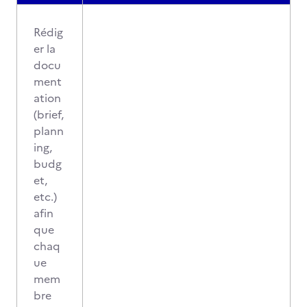
Rédig
er la
docu
ment
ation
(brief,
plann
ing,
budg
et,
etc.)
afin
que
chaq
ue
mem
bre