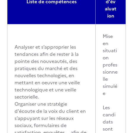
Liste de compétences
d'év
aluat
ion
Mise
en
Analyser et s’approprier les
situati
tendances afin de rester à la
on
pointe des nouveautés, des
profes
pratiques du marché et des
sionne
nouvelles technologies, en
lle
mettant en oeuvre une veille
simulé
technologique et une veille
e
sectorielle.
Organiser une stratégie
Les
d'écoute de la voix du client en
candi
s’appuyant sur les réseaux
dats
sociaux, formulaires de
sont
satisfaction, enquêtes..., afin de