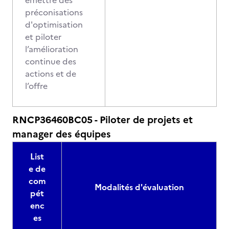
émettre des
préconisations
d'optimisation
et piloter
l’amélioration
continue des
actions et de
l’offre
RNCP36460BC05 - Piloter de projets et
manager des équipes
List
e de
com
Modalités d'évaluation
pét
enc
es