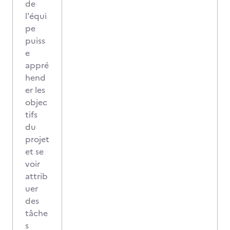
de
l'équi
pe
puiss
e
appré
hend
er les
objec
tifs
du
projet
et se
voir
attrib
uer
des
tâche
s