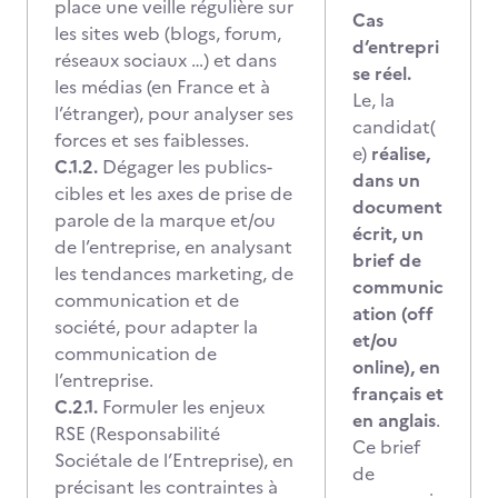
place une veille régulière sur
Cas
les sites web (blogs, forum,
d‘entrepri
réseaux sociaux …) et dans
se réel.
les médias (en France et à
Le, la
l’étranger), pour analyser ses
candidat(
forces et ses faiblesses.
e)
réalise,
C.1.2.
Dégager les publics-
dans un
cibles et les axes de prise de
document
parole de la marque et/ou
écrit, un
de l’entreprise, en analysant
brief de
les tendances marketing, de
communic
communication et de
ation (off
société, pour adapter la
et/ou
communication de
online), en
l’entreprise.
français et
C.2.1.
Formuler les enjeux
en anglais
.
RSE (Responsabilité
Ce brief
Sociétale de l’Entreprise),
en
de
précisant les contraintes à