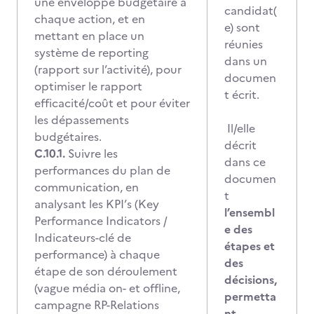
une enveloppe budgétaire à
candidat(
chaque action, et en
e) sont
mettant en place un
réunies
système de reporting
dans un
(rapport sur l’activité), pour
documen
optimiser le rapport
t écrit.
efficacité/coût et pour éviter
les dépassements
Il/elle
budgétaires.
décrit
C.10.1.
Suivre les
dans ce
performances du plan de
documen
communication, en
t
analysant les KPI’s (Key
l’ensembl
Performance Indicators /
e des
Indicateurs-clé de
étapes et
performance) à chaque
des
étape de son déroulement
décisions,
(vague média on- et offline,
permetta
campagne RP-Relations
nt