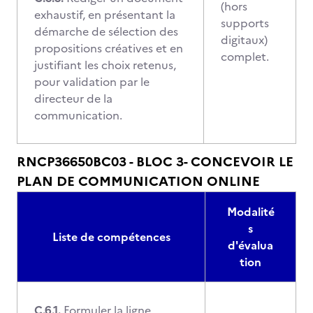
(hors
exhaustif, en présentant la
supports
démarche de sélection des
digitaux)
propositions créatives et en
complet.
justifiant les choix retenus,
pour validation par le
directeur de la
communication.
RNCP36650BC03 - BLOC 3- CONCEVOIR LE
PLAN DE COMMUNICATION ONLINE
Modalité
s
Liste de compétences
d'évalua
tion
C.6.1.
Formuler la ligne