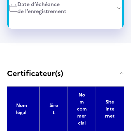
Date d’échéance
de l’enregistrement
Certificateur(s)
No
m
Site
Nom
Sire
com
inte
légal
t
mer
rnet
cial