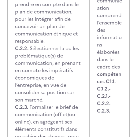
communic
prendre en compte dans le
ation
plan de communication,
comprend
pour les intégrer afin de
l’ensemble
concevoir un plan de
des
communication éthique et
informatio
responsable.
ns
C.2.2.
Sélectionner la ou les
élaborées
problématique(s) de
dans le
communication, en prenant
cadre des
en compte les impératifs
compéten
économiques de
ces C1.1.-
l’entreprise, en vue de
C.1.2.-
consolider sa position sur
C.2.1.-
son marché.
C.2.2.-
C.2.3.
Formaliser le brief de
C.2.3.
communication (off et/ou
online), en agrégeant ses
éléments constitutifs dans
un cahier des charges, pour