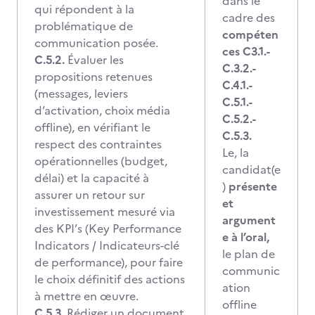
dans le
qui répondent à la
cadre des
problématique de
compéten
communication posée.
ces C3.1.-
C.5.2.
Évaluer les
C.3.2.-
propositions retenues
C.4.1.-
(messages, leviers
C.5.1.-
d’activation, choix média
C.5.2.-
offline), en vérifiant le
C.5.3.
respect des contraintes
Le, la
opérationnelles (budget,
candidat(e
délai) et la capacité à
)
présente
assurer un retour sur
et
investissement mesuré via
argument
des KPI’s (Key Performance
e à l’oral,
Indicators / Indicateurs-clé
le plan de
de performance), pour faire
communic
le choix définitif des actions
ation
à mettre en œuvre.
offline
C.5.3.
Rédiger un document