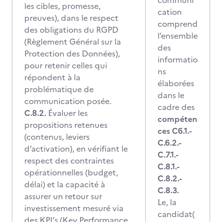
communi
les cibles, promesse,
cation
preuves), dans le respect
comprend
des obligations du RGPD
l’ensemble
(Règlement Général sur la
des
Protection des Données),
informatio
pour retenir celles qui
ns
répondent à la
élaborées
problématique de
dans le
communication posée.
cadre des
C.8.2.
Évaluer les
compéten
propositions retenues
ces C6.1.-
(contenus, leviers
C.6.2.-
d’activation), en vérifiant le
C.7.1.-
respect des contraintes
C.8.1.-
opérationnelles (budget,
C.8.2.-
délai) et la capacité à
C.8.3.
assurer un retour sur
Le, la
investissement mesuré via
candidat(
des KPI’s (Key Performance