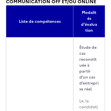
COMMUNICATION OFF ET/OU ONLINE
Modalit
és
Liste de compétences
d'évalua
tion
Étude de
cas
reconstit
uée à
partir
d’un cas
d‘entrepri
se réel.
Le, la
candidat(