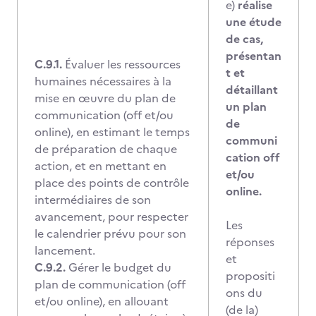
e)
réalise
une étude
de cas,
présentan
C.9.1.
Évaluer les ressources
t et
humaines nécessaires à la
détaillant
mise en œuvre du plan de
un plan
communication (off et/ou
de
online), en estimant le temps
communi
de préparation de chaque
cation off
action, et en mettant en
et/ou
place des points de contrôle
online.
intermédiaires de son
avancement, pour respecter
Les
le calendrier prévu pour son
réponses
lancement.
et
C.9.2.
Gérer le budget du
propositi
plan de communication (off
ons du
et/ou online), en allouant
(de la)