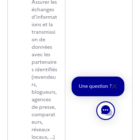
Assurer les
échanges
d’informat
ions et la
transmissi
on de
données
avec les
partenaire
s identifiés
(revendeu
rs,
Une question ?
blogueurs,
agences
de presse,
comparat
eurs,
réseaux
locaux, …)