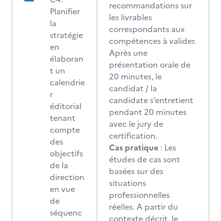
recommandations sur
Planifier
les livrables
la
correspondants aux
stratégie
compétences à valider.
en
Après une
élaboran
présentation orale de
t un
20 minutes, le
calendrie
candidat / la
r
candidate s’entretient
éditorial
pendant 20 minutes
tenant
avec le jury de
compte
certification.
des
Cas pratique
: Les
objectifs
études de cas sont
de la
basées sur des
direction
situations
en vue
professionnelles
de
réelles. A partir du
séquenc
contexte décrit, le