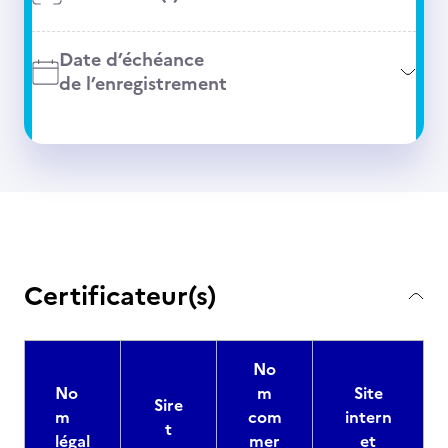
Date d’échéance
de l’enregistrement
Certificateur(s)
No
No
m
Site
Sire
m
com
intern
t
légal
mer
et