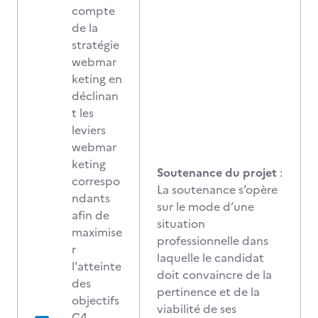
compte
de la
stratégie
webmar
keting en
déclinan
t les
leviers
webmar
keting
Soutenance du projet
:
correspo
La soutenance s’opère
ndants
sur le mode d’une
afin de
situation
maximise
professionnelle dans
r
laquelle le candidat
l'atteinte
doit convaincre de la
des
pertinence et de la
objectifs
viabilité de ses
C4.