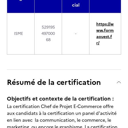
cial
https://w
529195
ww.form
ISME
497000
-
aouest.f
68
r/
Résumé de la certification
Objectifs et contexte de la certification :
La certification Chef de Projet E-Commerce offre
aux candidats à la certification un panel d'activité
en lien avec la communication, le commerce, le
marketing, ou encore le graphisme. La certification