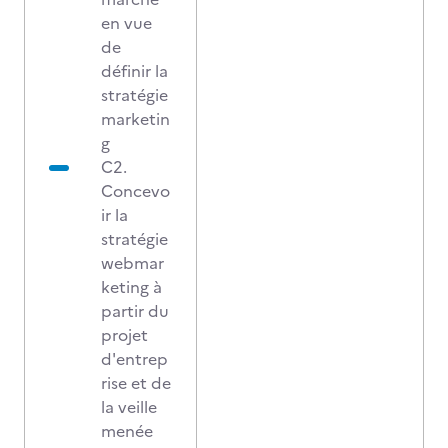
en vue
de
définir la
stratégie
marketin
g
C2.
Concevo
ir la
stratégie
webmar
keting à
partir du
projet
d'entrep
rise et de
la veille
menée