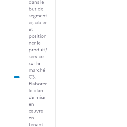
dans le
but de
segment
er, cibler
et
position
ner le
produit/
service
sur le
marché
C3.
Elaborer
le plan
de mise
en
œuvre
en
tenant