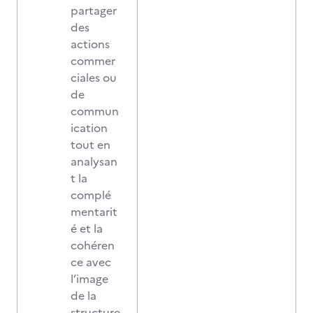
partager
des
actions
commer
ciales ou
de
commun
ication
tout en
analysan
t la
complé
mentarit
é et la
cohéren
ce avec
l’image
de la
structure