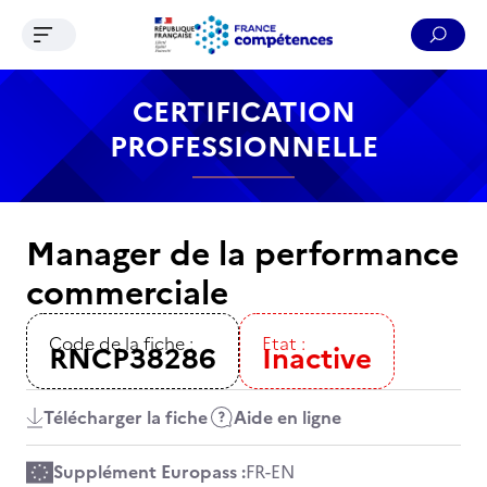
Ouvrir le menu de navigation
Reche
Contenu
Recherche
Menu
Pied de page
CERTIFICATION
PROFESSIONNELLE
Manager de la performance
commerciale
Code de la fiche :
Etat :
RNCP38286
Inactive
Télécharger la fiche
Aide en ligne
Supplément Europass :
FR
-
EN