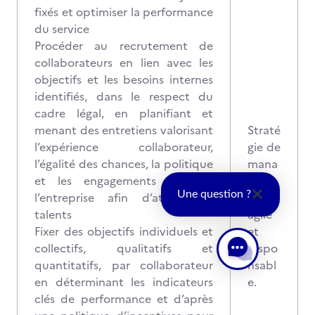
fixés et optimiser la performance
du service
Procéder au recrutement de
collaborateurs en lien avec les
objectifs et les besoins internes
identifiés, dans le respect du
cadre légal, en planifiant et
menant des entretiens valorisant
Straté
l’expérience collaborateur,
gie de
l’égalité des chances, la politique
mana
et les engagements RSE de
geme
Une question ?
l’entreprise afin d’attirer les
nt
talents
agile
Fixer des objectifs individuels et
et
collectifs, qualitatifs et
respo
quantitatifs, par collaborateur
nsabl
en déterminant les indicateurs
e.
clés de performance et d’après