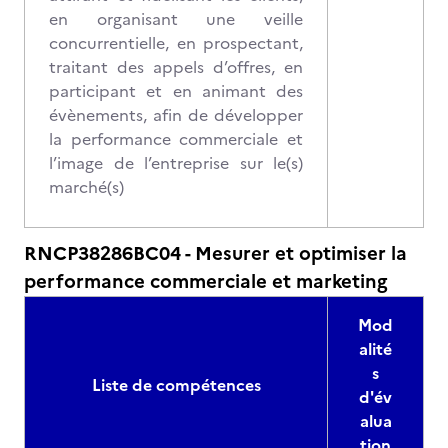
en organisant une veille
concurrentielle, en prospectant,
traitant des appels d’offres, en
participant et en animant des
évènements, afin de développer
la performance commerciale et
l’image de l’entreprise sur le(s)
marché(s)
RNCP38286BC04 - Mesurer et optimiser la
performance commerciale et marketing
Mod
alité
s
Liste de compétences
d'év
alua
tion