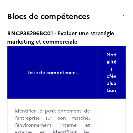
Blocs de compétences
RNCP38286BC01 - Evaluer une stratégie
marketing et commerciale
Mod
alité
s
Liste de compétences
d'év
alua
tion
Identifier le positionnement de
l’entreprise sur son marché,
l’environnement interne et
externe, en identifiant les