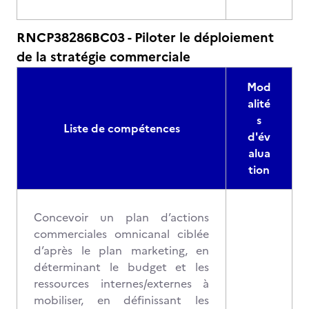
RNCP38286BC03 - Piloter le déploiement
de la stratégie commerciale
Mod
alité
s
Liste de compétences
d'év
alua
tion
Concevoir un plan d’actions
commerciales omnicanal ciblée
d’après le plan marketing, en
déterminant le budget et les
ressources internes/externes à
mobiliser, en définissant les