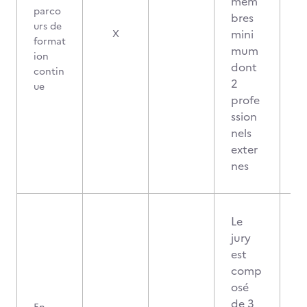
mem
parco
bres
urs de
0
mini
X
format
mum
ion
dont
contin
2
ue
profe
ssion
nels
exter
nes
Le
jury
est
comp
osé
de 3