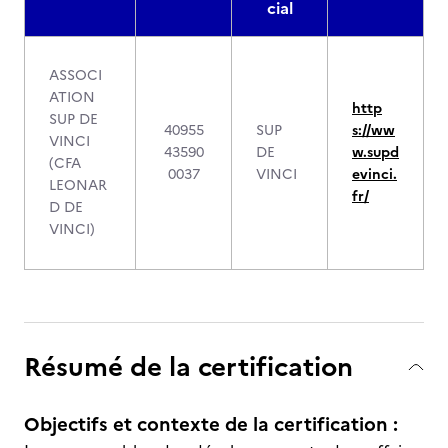
cial
ASSOCI
ATION
http
SUP DE
40955
SUP
s://ww
VINCI
43590
DE
w.supd
(CFA
0037
VINCI
evinci.
LEONAR
fr/
D DE
VINCI)
Résumé de la certification
Objectifs et contexte de la certification :