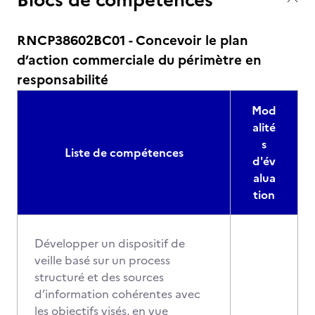
RNCP38602BC01 - Concevoir le plan
d’action commerciale du périmètre en
responsabilité
Mod
alité
s
Liste de compétences
d'év
alua
tion
Développer un dispositif de
veille basé sur un process
structuré et des sources
d’information cohérentes avec
les objectifs visés, en vue