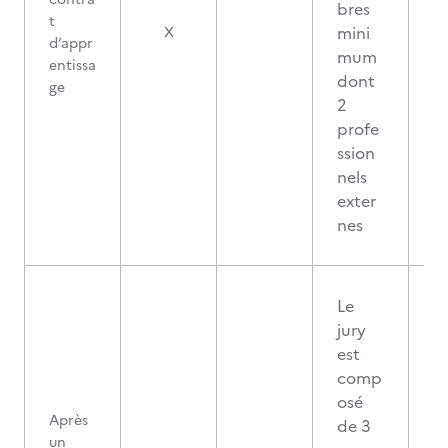
bres
t
0
mini
X
d’appr
mum
entissa
dont
ge
2
profe
ssion
nels
exter
nes
Le
jury
est
comp
osé
Après
de 3
un