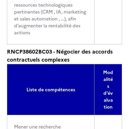
ressources technologiques
pertinentes (CRM , IA, marketing
et sales automation , …), afin
d’augmenter la rentabilité des
actions
RNCP38602BC03 - Négocier des accords
contractuels complexes
Mod
alité
s
Liste de compétences
d'év
alua
tion
Mener une recherche