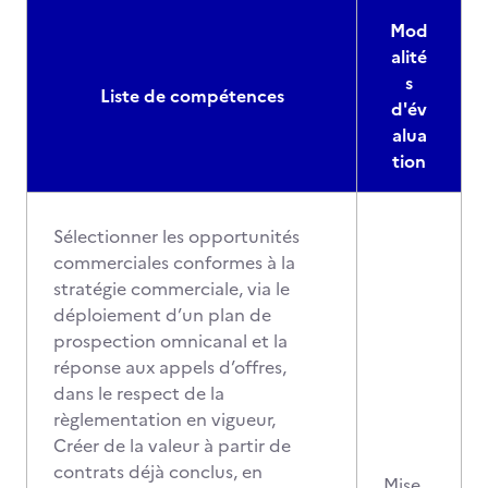
Mod
alité
s
Liste de compétences
d'év
alua
tion
Sélectionner les opportunités
commerciales conformes à la
stratégie commerciale, via le
déploiement d’un plan de
prospection omnicanal et la
réponse aux appels d’offres,
dans le respect de la
règlementation en vigueur,
Créer de la valeur à partir de
contrats déjà conclus, en
Mise