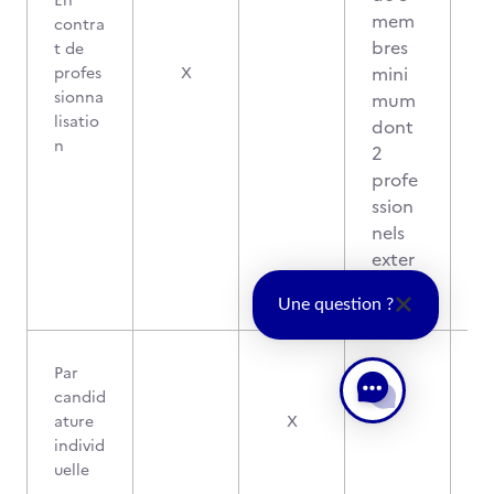
En
mem
contra
bres
t de
0
mini
profes
X
sionna
mum
lisatio
dont
n
2
profe
ssion
nels
exter
nes
Une question ?
Par
candid
ature
X
-
individ
uelle