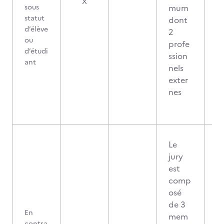
X
sous
mum
statut
dont
d’élève
2
ou
profe
d’étudi
ssion
ant
nels
exter
nes
Le
jury
est
comp
osé
de 3
En
mem
contra