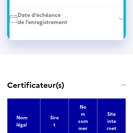
Date d’échéance
de l’enregistrement
Certificateur(s)
No
m
Site
Nom
Sire
com
inte
légal
t
mer
rnet