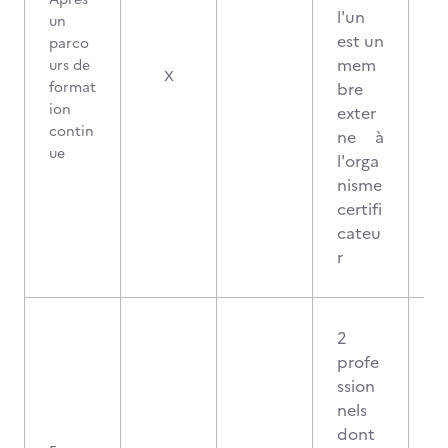
l'un
un
est un
parco
mem
urs de
3
X
format
bre
ion
exter
contin
ne à
ue
l'orga
nisme
certifi
cateu
r
2
profe
ssion
nels
dont