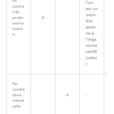
En
l'un
contra
est un
t de
mem
3
profes
X
bre
sionna
exter
lisatio
ne à
n
l'orga
nisme
certifi
cateu
r
Par
candid
ature
X
-
individ
uelle