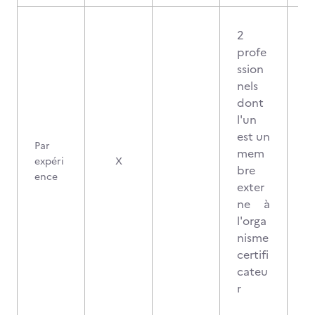
2
profe
ssion
nels
dont
l'un
est un
Par
mem
3
expéri
X
bre
ence
exter
ne à
l'orga
nisme
certifi
cateu
r