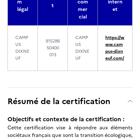
m
com
intern
t
légal
mer
et
cial
CAMP
CAMP
https://w
915286
US
US
ww.cam
50400
DIXNE
DIXNE
pus-dixn
013
UF
UF
euf.com/
Résumé de la certification
Objectifs et contexte de la certification :
Cette certification vise à répondre aux éléments
sociétaux français que sont la transition écologique,