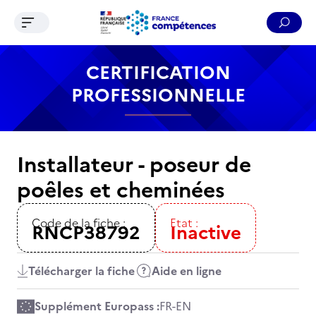
Ouvrir le menu de navigation
Reche
Contenu
Recherche
Menu
Pied de page
CERTIFICATION
PROFESSIONNELLE
Installateur - poseur de
poêles et cheminées
Code de la fiche :
Etat :
RNCP38792
Inactive
Télécharger la fiche
Aide en ligne
Supplément Europass :
FR
-
EN