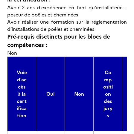
Avoir 2 ans d’expérience en tant qu’installateur –
poseur de poêles et cheminées
Avoir réaliser une formation sur la réglementation
d’installations de poêles et cheminées
Pré-requis disctincts pour les blocs de
compétences :
Non
Voie
Co
d’ac
mp
cès
ositi
à la
Oui
Non
on
cert
des
ifica
jury
d
tion
s