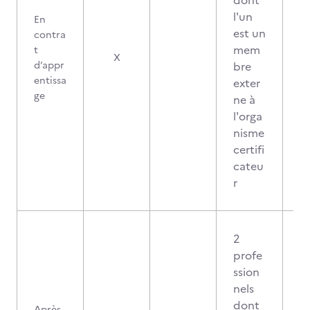
dont
l'un
En
est un
contra
mem
t
3
X
d’appr
bre
entissa
exter
ge
ne à
l'orga
nisme
certifi
cateu
r
2
profe
ssion
nels
dont
Après