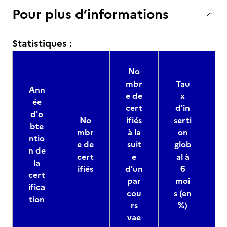
Pour plus d’informations
Statistiques :
No
mbr
Tau
Ann
e de
x
ée
s
cert
d'in
d'o
No
ifiés
serti
bte
mbr
à la
on
ntio
e de
suit
glob
n de
m
cert
e
al à
la
ifiés
d’un
6
cert
par
moi
ifica
cou
s (en
tion
rs
%)
s
vae