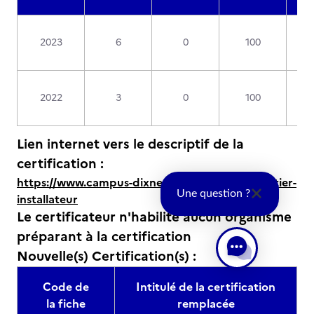
2023
6
0
100
2022
3
0
100
Lien internet vers le descriptif de la
certification :
https://www.campus-dixneuf.com/parcours-metier-
Une question ?
installateur
Le certificateur n'habilite aucun organisme
préparant à la certification
Nouvelle(s) Certification(s) :
Code de
Intitulé de la certification
la fiche
remplacée