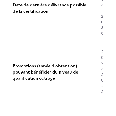
Date de dernière délivrance possible
3
de la certification
-
2
0
3
0
2
0
2
Promotions (année d'obtention)
3
pouvant bénéficier du niveau de
2
qualification octroyé
0
2
2