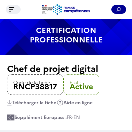
Ouvrir le menu de navigation
Reche
Contenu
Recherche
Menu
Pied de page
CERTIFICATION
PROFESSIONNELLE
Chef de projet digital
Code de la fiche :
Etat :
RNCP38817
Active
Télécharger la fiche
Aide en ligne
Supplément Europass :
FR
-
EN