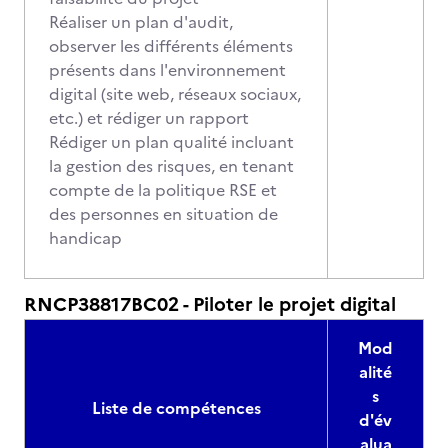
Réaliser un plan d'audit,
observer les différents éléments
présents dans l'environnement
digital (site web, réseaux sociaux,
etc.) et rédiger un rapport
Rédiger un plan qualité incluant
la gestion des risques, en tenant
compte de la politique RSE et
des personnes en situation de
handicap
RNCP38817BC02 - Piloter le projet digital
Mod
alité
s
Liste de compétences
d'év
alua