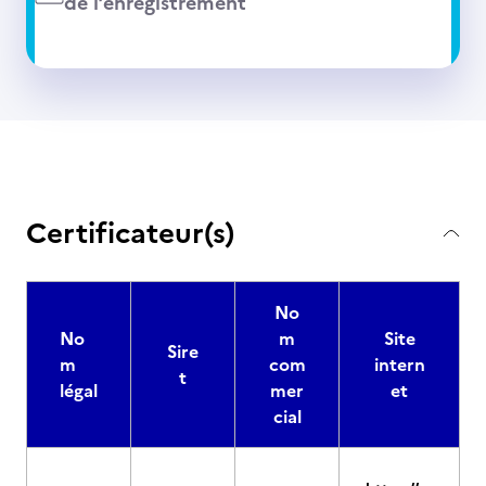
de l’enregistrement
Certificateur(s)
No
No
m
Site
Sire
m
com
intern
t
légal
mer
et
cial