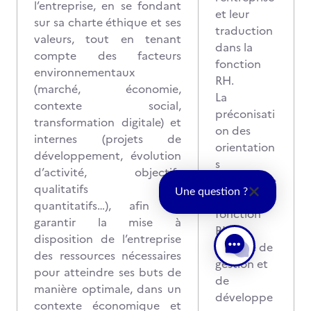
l’entreprise, en se fondant
et leur
sur sa charte éthique et ses
traduction
valeurs, tout en tenant
dans la
compte des facteurs
fonction
environnementaux
RH.
(marché, économie,
La
contexte social,
préconisati
transformation digitale) et
on des
internes (projets de
orientation
développement, évolution
s
d’activité, objectifs
stratégique
qualitatifs et
Une question ?
s de la
quantitatifs…), afin de
fonction
garantir la mise à
RH en
disposition de l’entreprise
matière de
des ressources nécessaires
gestion et
pour atteindre ses buts de
de
manière optimale, dans un
développe
contexte économique et