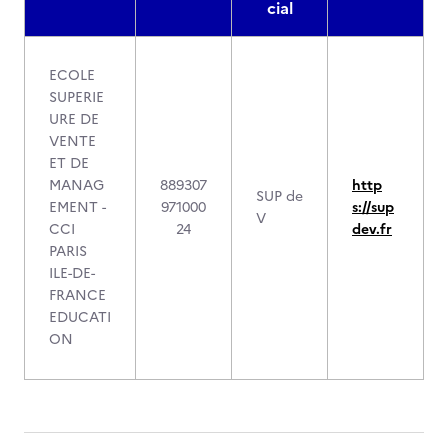
cial
ECOLE
SUPERIE
URE DE
VENTE
ET DE
MANAG
889307
http
SUP de
EMENT -
971000
s://sup
V
CCI
24
dev.fr
PARIS
ILE-DE-
FRANCE
EDUCATI
ON