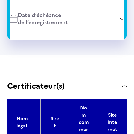
Date d’échéance
de l’enregistrement
Certificateur(s)
No
m
Site
Nom
Sire
com
inte
légal
t
mer
rnet