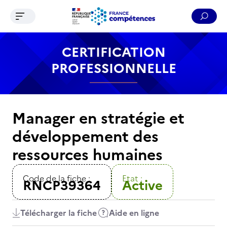
Ouvrir le menu de navigation
Reche
Contenu
Recherche
Menu
Pied de page
CERTIFICATION
PROFESSIONNELLE
Manager en stratégie et
développement des
ressources humaines
Code de la fiche :
Etat :
RNCP39364
Active
Télécharger la fiche
Aide en ligne