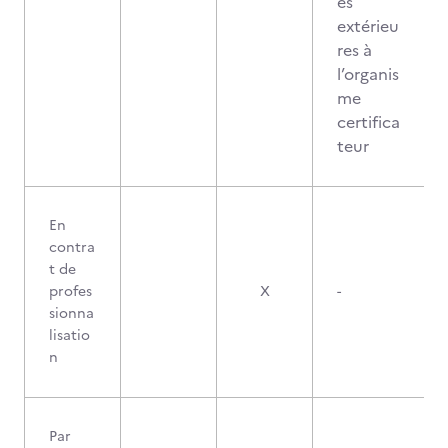
es
extérieu
res à
l’organis
me
certifica
teur
En
contra
t de
profes
X
-
sionna
lisatio
n
Par