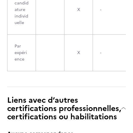
candid
ature
X
-
individ
uelle
Par
expéri
X
-
ence
Liens avec d’autres
certifications professionnelles,
certifications ou habilitations