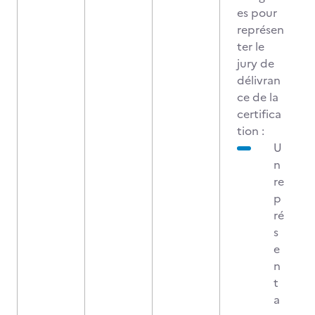
es pour
représen
ter le
jury de
délivran
ce de la
certifica
tion :
U
n
re
p
ré
s
e
n
t
a