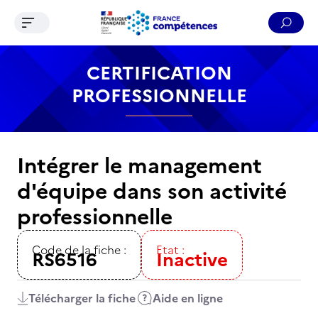
Ouvrir le menu de navigation
Reche
Contenu
Recherche
Menu
Pied de page
CERTIFICATION
PROFESSIONNELLE
Intégrer le management
d'équipe dans son activité
professionnelle
Code de la fiche :
Etat :
RS6516
Inactive
Télécharger la fiche
Aide en ligne