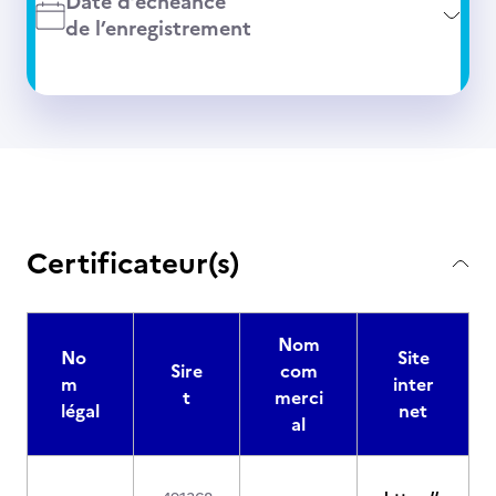
Date d’échéance
de l’enregistrement
Certificateur(s)
Nom
No
Site
Sire
com
m
inter
t
merci
légal
net
al