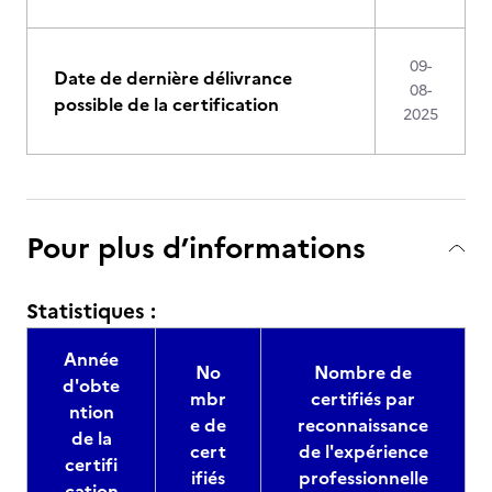
09-
Date de dernière délivrance
08-
possible de la certification
2025
Pour plus d’informations
Statistiques :
Année
No
Nombre de
d'obte
mbr
certifiés par
ntion
e de
reconnaissance
de la
cert
de l'expérience
certifi
ifiés
professionnelle
cation