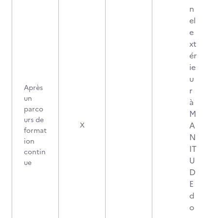
n
el
e
xt
ér
ie
u
Après
r
un
à
parco
M
urs de
A
X
format
N
ion
IT
contin
U
ue
D
E
d
o