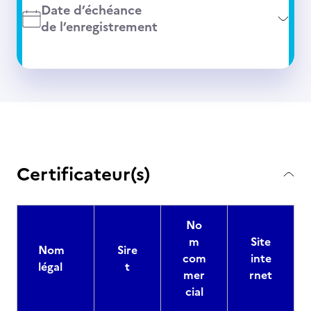
Date d’échéance
de l’enregistrement
Certificateur(s)
No
m
Site
Nom
Sire
com
inte
légal
t
mer
rnet
cial