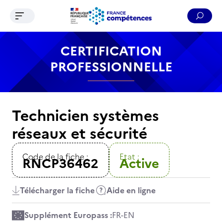
Ouvrir le menu de navigation
Reche
Contenu
Recherche
Menu
Pied de page
CERTIFICATION
PROFESSIONNELLE
Technicien systèmes
réseaux et sécurité
Code de la fiche :
Etat :
RNCP36462
Active
Télécharger la fiche
Aide en ligne
Supplément Europass :
FR
-
EN