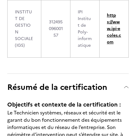
INSTITU
IPI
http
T DE
Institu
312495
s://ww
GESTIO
t de
096001
w.ipi-e
N
Poly-
57
coles.c
SOCIALE
inform
om
(IGS)
atique
Résumé de la certification
Objectifs et contexte de la certification :
Le Technicien systèmes, réseaux et sécurité est le
garant du bon fonctionnement des équipements
informatiques et du réseau de l’entreprise. Son
périmètre d’intervention peut s’étendre sur site, à