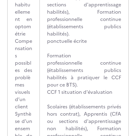
habitu
sections d'apprentissage
elleme
habilités), Formation
nt en
professionnelle continue
optom
(établissements publics
étrie
habilités).
Compe
ponctuelle écrite
nsation
s
Formation
possibl
professionnelle continue
es des
(établissements publics
problè
habilités à pratiquer le CCF
mes
pour ce BTS).
visuels
CCF 1 situation d'évaluation
d’un
client
Scolaires (établissements privés
Synthè
hors contrat), Apprentis (CFA
se d’un
ou sections d'apprentissage
ensem
non habilités), Formation
ble de
professionnelle continue