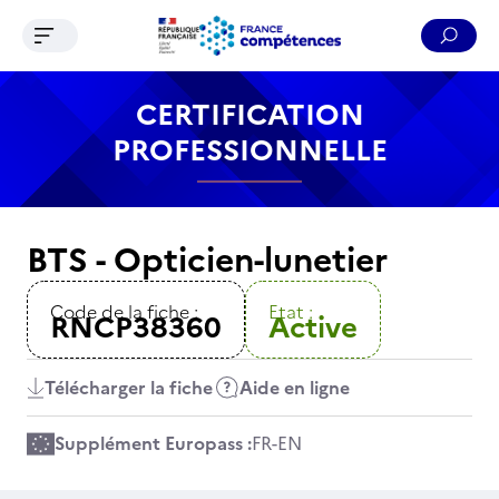
Ouvrir le menu de navigation
Reche
Contenu
Recherche
Menu
Pied de page
CERTIFICATION
PROFESSIONNELLE
BTS - Opticien-lunetier
Code de la fiche :
Etat :
RNCP38360
Active
Télécharger la fiche
Aide en ligne
Supplément Europass :
FR
-
EN