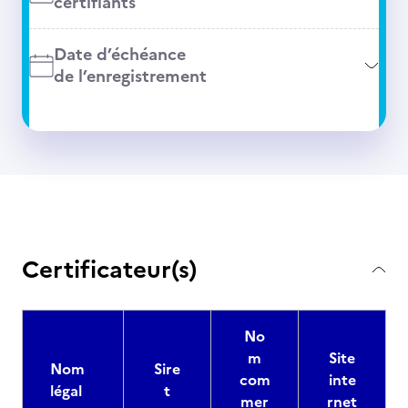
certifiants
Date d’échéance
de l’enregistrement
Certificateur(s)
No
m
Site
Nom
Sire
com
inte
légal
t
mer
rnet