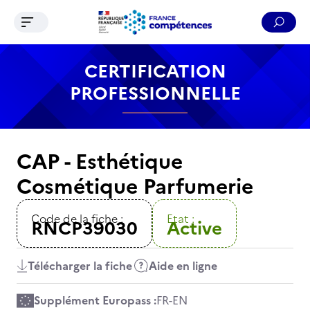
Ouvrir le menu de navigation
Reche
Contenu
Recherche
Menu
Pied de page
CERTIFICATION
PROFESSIONNELLE
CAP - Esthétique
Cosmétique Parfumerie
Code de la fiche :
Etat :
RNCP39030
Active
Télécharger la fiche
Aide en ligne
Supplément Europass :
FR
-
EN