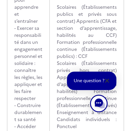
pour
apprendre
Scolaires (Établissements
et
publics et privés sous
s’entraîner
contrat) Apprentis (CFA et
- Exercer sa
section d’apprentissage,
responsabili
habilités au CCF)
té dans un
Formation professionnelle
engagement
continue (Établissements
personnel et
publics) : CCF
solidaire :
Scolaires (Établissements
connaître
privés hors contrat)
les règles, les
Apprentis (CFA et section
Une question ?
appliquer et
d’apprentissage non
les faire
habilités) Formation
respecter
professionnelle continue
- Construire
(Établissements privés)
durablemen
Enseignement à distance
t sa santé
Candidats individuels :
- Accéder
Ponctuel