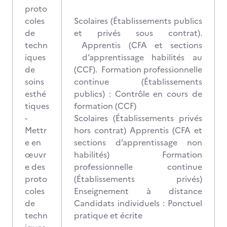
proto
coles
Scolaires (Établissements publics
de
et privés sous contrat).
techn
Apprentis (CFA et sections
iques
d’apprentissage habilités au
de
(CCF). Formation professionnelle
soins
continue (Établissements
esthé
publics) : Contrôle en cours de
tiques
formation (CCF)
-
Scolaires (Établissements privés
Mettr
hors contrat) Apprentis (CFA et
e en
sections d’apprentissage non
œuvr
habilités) Formation
e des
professionnelle continue
proto
(Établissements privés)
coles
Enseignement à distance
de
Candidats individuels : Ponctuel
techn
pratique et écrite