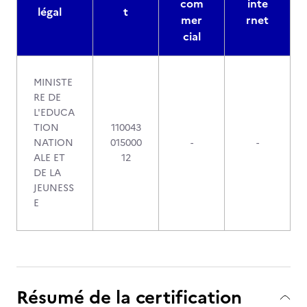
com
inte
légal
t
mer
rnet
cial
MINISTE
RE DE
L'EDUCA
TION
110043
NATION
015000
-
-
ALE ET
12
DE LA
JEUNESS
E
Résumé de la certification