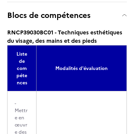
Blocs de compétences
RNCP39030BC01 - Techniques esthétiques
du visage, des mains et des pieds
Liste
de
com
Modalités d'évaluation
péte
nces
-
Mettr
e en
œuvr
e des