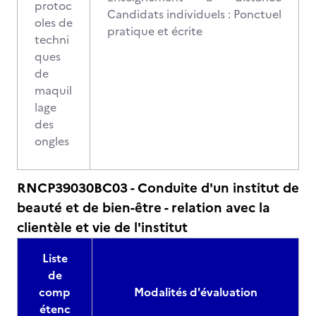
protoc
Candidats individuels : Ponctuel
oles de
pratique et écrite
techni
ques
de
maquil
lage
des
ongles
RNCP39030BC03 - Conduite d'un institut de
beauté et de bien-être - relation avec la
clientèle et vie de l'institut
Liste
de
comp
Modalités d'évaluation
étenc