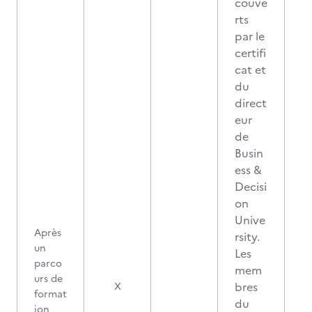
couve
rts
par le
certifi
cat et
du
direct
eur
de
Busin
ess &
Decisi
on
Unive
Après
rsity.
un
Les
parco
mem
urs de
bres
X
format
du
ion