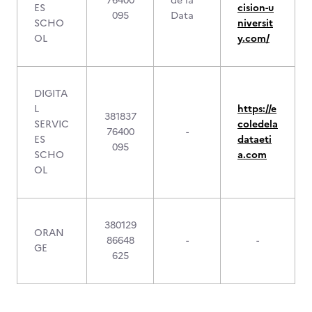
76400
de la
ES
cision-u
095
Data
SCHO
niversit
OL
y.com/
DIGITA
L
https://e
381837
SERVIC
coledela
76400
-
ES
dataeti
095
SCHO
a.com
OL
380129
ORAN
86648
-
-
GE
625