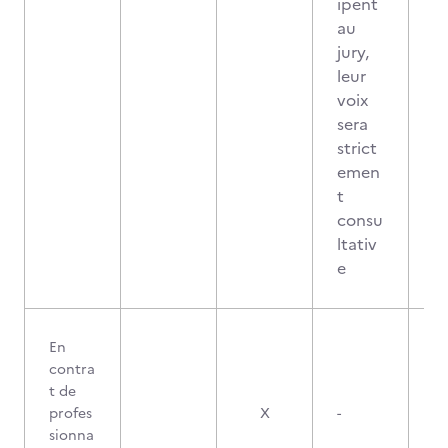
ipent
au
jury,
leur
voix
sera
strict
emen
t
consu
ltativ
e
En
contra
t de
profes
X
-
sionna