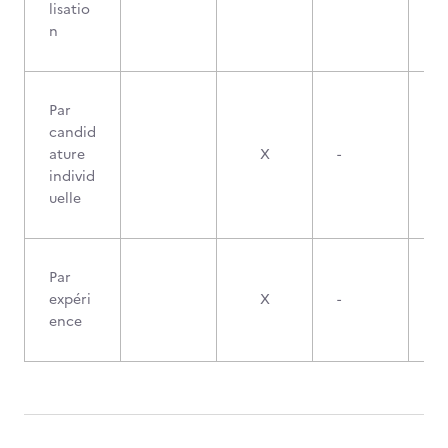
lisatio
n
Par
candid
ature
X
-
individ
uelle
Par
expéri
X
-
ence