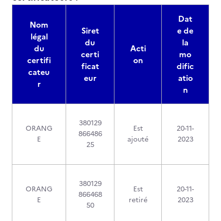
Dat
Nom
Siret
e de
légal
du
la
du
Acti
certi
mo
certifi
on
ficat
dific
cateu
eur
atio
r
n
380129
ORANG
Est
20-11-
866486
E
ajouté
2023
25
380129
ORANG
Est
20-11-
866468
E
retiré
2023
50