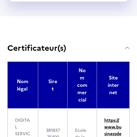
Certificateur(s)
No
m
Site
Nom
Sire
com
inter
légal
t
mer
net
cial
DIGITA
https://
L
www.bu
381837
Ecole
SERVIC
sinessde