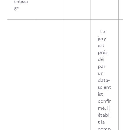
entissa
ge
Le
jury
est
prési
dé
par
un
data-
scient
ist
confir
mé. Il
établi
t la
comp