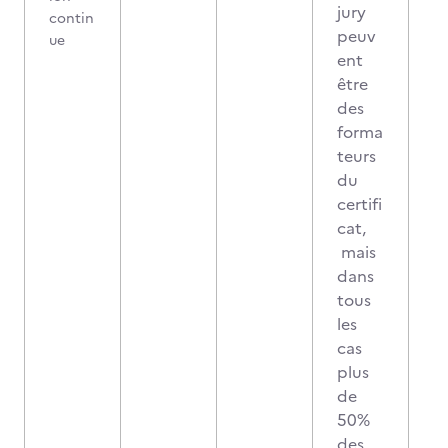
jury
contin
peuv
ue
ent
être
des
forma
teurs
du
certifi
cat,
mais
dans
tous
les
cas
plus
de
50%
des