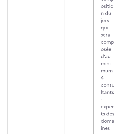
ositio
n du
jury
qui
sera
comp
osée
d’au
mini
mum
4
consu
ltants
-
exper
ts des
doma
ines