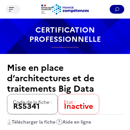
Ouvrir le menu de navigation
Reche
Contenu
Recherche
Menu
Pied de page
CERTIFICATION
PROFESSIONNELLE
Mise en place
d’architectures et de
traitements Big Data
Code de la fiche :
Etat :
RS5341
Inactive
Télécharger la fiche
Aide en ligne