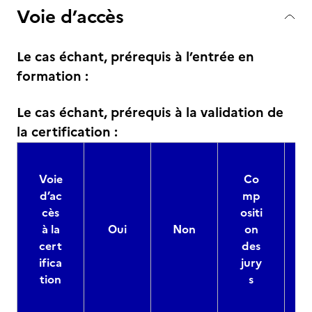
Voie d’accès
Le cas échant, prérequis à l’entrée en
formation :
Le cas échant, prérequis à la validation de
la certification :
Voie
Co
d’ac
mp
cès
ositi
à la
Oui
Non
on
cert
des
ifica
jury
d
tion
s