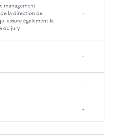
de management
de la direction de
-
ui assure également la
e du jury
-
-
-