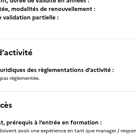
nt, durée de validité en années :
itée, modalités de renouvellement :
e validation partielle :
’activité
uridiques des règlementations d’activité :
t pas réglementée.
ccès
t, prérequis à l’entrée en formation :
doivent avoir une expérience en tant que manager / respon