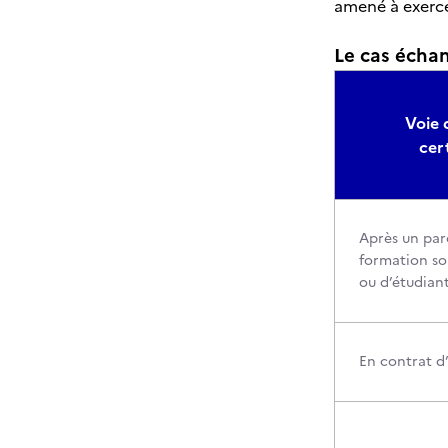
amené à exerce
Le cas échant
Voie 
cer
Après un par
formation sou
ou d’étudian
En contrat d