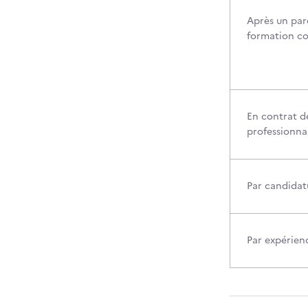
Après un par
formation c
En contrat d
professionna
Par candidatu
Par expérien