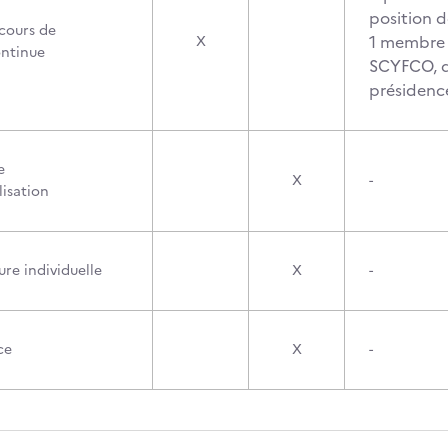
position 
cours de
1 membre 
X
ontinue
SCYFCO, q
présidenc
e
X
-
lisation
re individuelle
X
-
ce
X
-