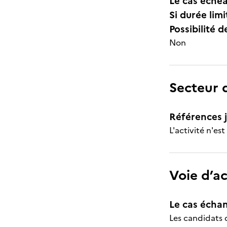
Le cas échéa
Si durée lim
Possibilité d
Non
Secteur d
Références j
L'activité n'es
Voie d’a
Le cas échan
Les candidats 