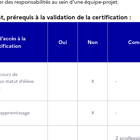
r des responsabilités au sein d’une équipe-projet.
, prérequis à la validation de la certification :
d’accès à la
Oui
Non
Comp
tification
cours de
s statut d’élève
X
-
t
’apprentissage
X
-
2 professi