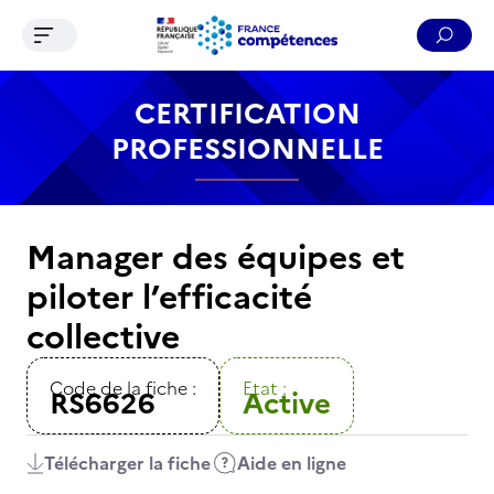
Ouvrir le menu de navigation
Reche
Contenu
Recherche
Menu
Pied de page
CERTIFICATION
PROFESSIONNELLE
Manager des équipes et
piloter l’efficacité
collective
Code de la fiche :
Etat :
RS6626
Active
Télécharger la fiche
Aide en ligne