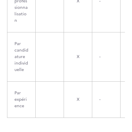
profes
X
-
sionna
lisatio
n
Par
candid
ature
X
-
individ
uelle
Par
expéri
X
-
ence