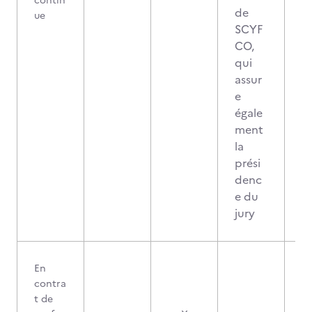
contin
de
ue
SCYF
CO,
qui
assur
e
égale
ment
la
prési
denc
e du
jury
En
contra
t de