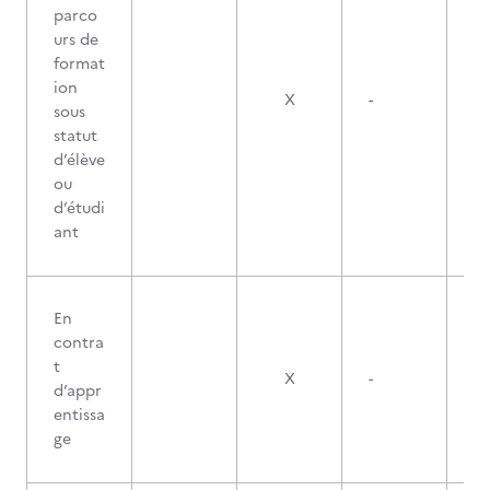
parco
urs de
format
ion
X
-
sous
statut
d’élève
ou
d’étudi
ant
En
contra
t
X
-
d’appr
entissa
ge