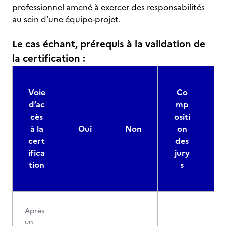
professionnel amené à exercer des responsabilités
au sein d’une équipe-projet.
Le cas échant, prérequis à la validation de
la certification :
Voie
Co
d’ac
mp
cès
ositi
à la
Oui
Non
on
cert
des
ifica
jury
d
tion
s
Après
un