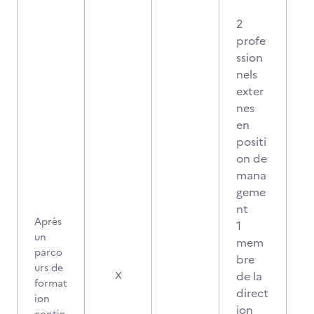
2
profe
ssion
nels
exter
nes
en
positi
on de
mana
geme
nt
Après
1
un
mem
parco
bre
urs de
de la
X
format
direct
ion
ion