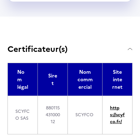
Certificateur(s)
No
Nom
Site
Sire
m
comm
inte
t
légal
ercial
rnet
880115
http
SCYFC
431000
SCYFCO
s://scyf
O SAS
12
co.fr/