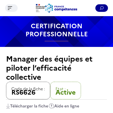
Ouvrir le menu de navigation
Reche
Contenu
Recherche
Menu
Pied de page
CERTIFICATION
PROFESSIONNELLE
Manager des équipes et
piloter l’efficacité
collective
Code de la fiche :
Etat :
RS6626
Active
Télécharger la fiche
Aide en ligne