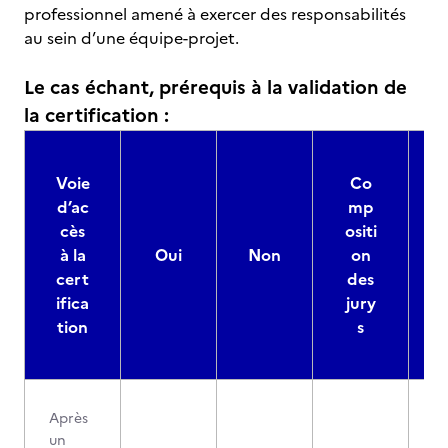
professionnel amené à exercer des responsabilités
au sein d’une équipe-projet.
Le cas échant, prérequis à la validation de
la certification :
Voie
Co
d’ac
mp
cès
ositi
à la
Oui
Non
on
cert
des
ifica
jury
d
tion
s
Après
un