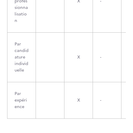
profes
X
-
sionna
lisatio
n
Par
candid
ature
X
-
individ
uelle
Par
expéri
X
-
ence