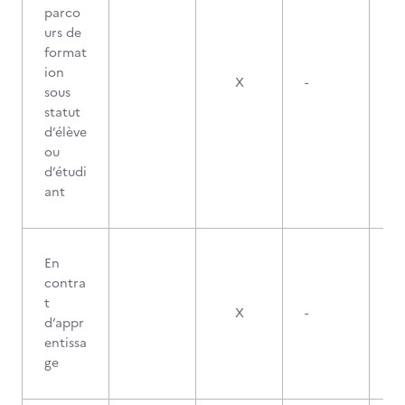
parco
urs de
format
ion
X
-
sous
statut
d’élève
ou
d’étudi
ant
En
contra
t
X
-
d’appr
entissa
ge