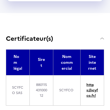
Certificateur(s)
No
Nom
Site
Sire
m
comm
inte
t
légal
ercial
rnet
880115
http
SCYFC
431000
SCYFCO
s://scyf
O SAS
12
co.fr/