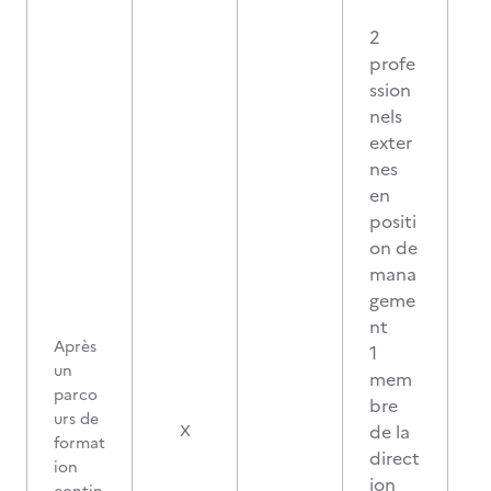
2
profe
ssion
nels
exter
nes
en
positi
on de
mana
geme
nt
Après
1
un
mem
parco
bre
urs de
de la
X
format
direct
ion
ion