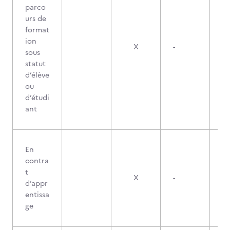
parco
urs de
format
ion
X
-
sous
statut
d’élève
ou
d’étudi
ant
En
contra
t
X
-
d’appr
entissa
ge