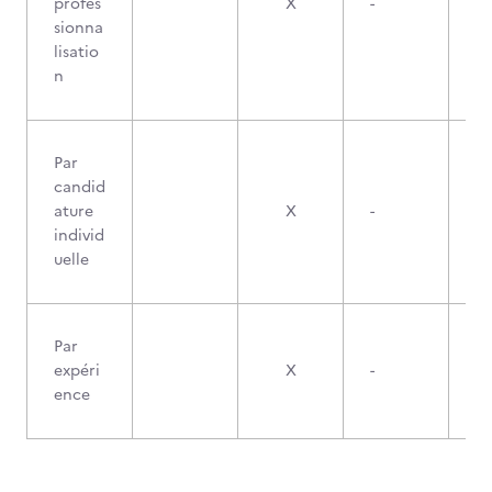
profes
X
-
sionna
lisatio
n
Par
candid
ature
X
-
individ
uelle
Par
expéri
X
-
ence