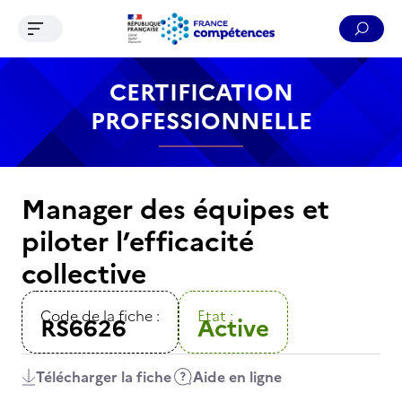
Ouvrir le menu de navigation
Reche
Contenu
Recherche
Menu
Pied de page
CERTIFICATION
PROFESSIONNELLE
Manager des équipes et
piloter l’efficacité
collective
Code de la fiche :
Etat :
RS6626
Active
Télécharger la fiche
Aide en ligne