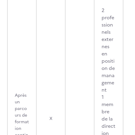
2
profe
ssion
nels
exter
nes
en
positi
on de
mana
geme
nt
Après
1
un
mem
parco
bre
urs de
de la
X
format
direct
ion
ion