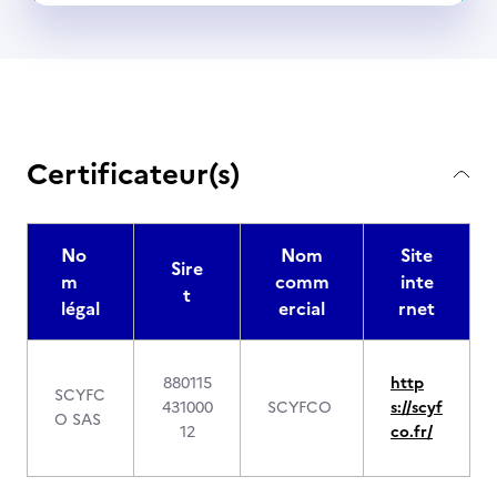
Certificateur(s)
No
Nom
Site
Sire
m
comm
inte
t
légal
ercial
rnet
880115
http
SCYFC
431000
SCYFCO
s://scyf
O SAS
12
co.fr/