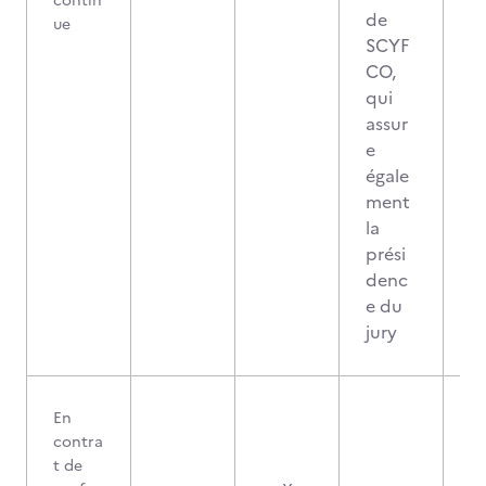
contin
de
ue
SCYF
CO,
qui
assur
e
égale
ment
la
prési
denc
e du
jury
En
contra
t de