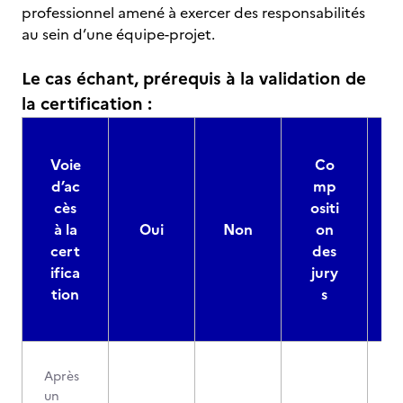
professionnel amené à exercer des responsabilités
au sein d’une équipe-projet.
Le cas échant, prérequis à la validation de
la certification :
Voie
Co
d’ac
mp
cès
ositi
à la
Oui
Non
on
cert
des
ifica
jury
d
tion
s
Après
un