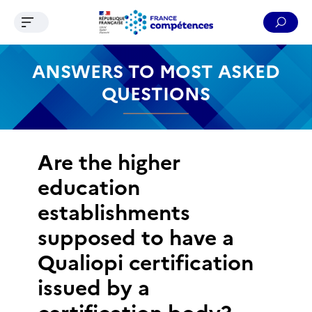
Ouvrir le menu de navigation
Reche
Contenu
Recherche
Menu
Pied de page
ANSWERS TO MOST ASKED
QUESTIONS
Are the higher
education
establishments
supposed to have a
Qualiopi certification
issued by a