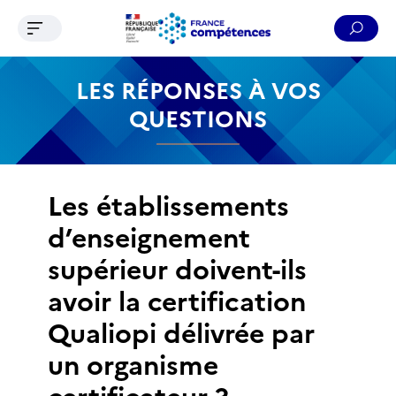
Ouvrir le menu de navigation
Reche
Contenu
Recherche
Menu
Pied de page
LES RÉPONSES À VOS
QUESTIONS
Les établissements
d’enseignement
supérieur doivent-ils
avoir la certification
Qualiopi délivrée par
un organisme