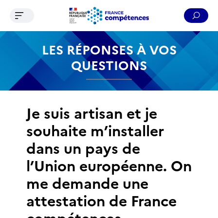
Ouvrir le menu de navigation
Reche
Contenu
Recherche
Menu
Pied de page
LES RÉPONSES À VOS
QUESTIONS
Je suis artisan et je
souhaite m’installer
dans un pays de
l’Union européenne. On
me demande une
attestation de France