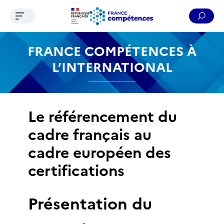
Ouvrir le menu de navigation
Reche
Contenu
Recherche
Menu
Pied de page
FRANCE COMPÉTENCES À
L’INTERNATIONAL
Le référencement du
cadre français au
cadre européen des
certifications
Présentation du