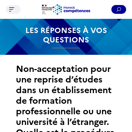
Ouvrir le menu de navigation
Reche
Contenu
Recherche
Menu
Pied de page
LES RÉPONSES À VOS
QUESTIONS
Non-acceptation pour
une reprise d’études
dans un établissement
de formation
professionnelle ou une
université à l’étranger.