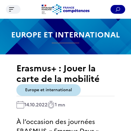
Ouvrir le menu de navigation
Reche
Contenu
Recherche
Menu
Pied de page
EUROPE ET INTERNATIONAL
Erasmus+ : Jouer la
carte de la mobilité
Europe et international
14.10.2022
1 mn
À l’occasion des journées