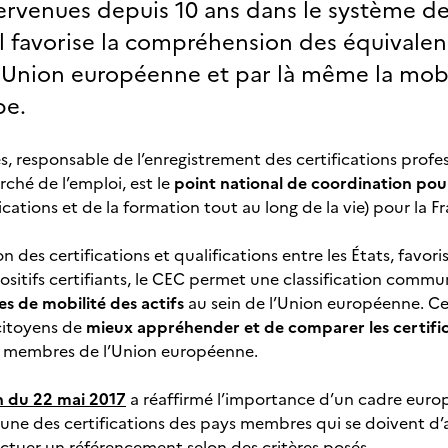
tervenues depuis 10 ans dans le système d
 Il favorise la compréhension des équivalen
Union européenne et par là même la mobil
pe.
 responsable de l’enregistrement des certifications profes
ché de l’emploi, est le
point national de coordination pou
cations et de la formation tout au long de la vie) pour la F
 des certifications et qualifications entre les États, favor
positifs certifiants, le CEC permet une classification commun
s de mobilité des actifs
au sein de l’Union européenne. 
citoyens de
mieux appréhender et de comparer les certifica
ts membres de l’Union européenne.
 du 22 mai 2017
a réaffirmé l’importance d’un cadre euro
une des certifications des pays membres qui se doivent d
ctuer un référencement selon des critères posés.