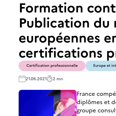
Formation conti
Publication du 
européennes en
certifications 
Certification professionnelle
Europe et in
21.06.2021
2 mn
France compét
diplômes et de
groupe consult