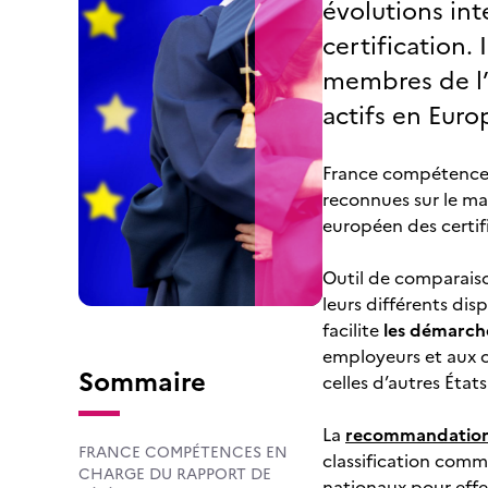
évolutions in
certification.
membres de l’
actifs en Euro
France compétences,
reconnues sur le mar
européen des certifi
Outil de comparaison
leurs différents dis
facilite
les démarche
employeurs et aux 
Sommaire
celles d’autres Éta
La
recommandation
FRANCE COMPÉTENCES EN
classification comm
CHARGE DU RAPPORT DE
nationaux pour effe