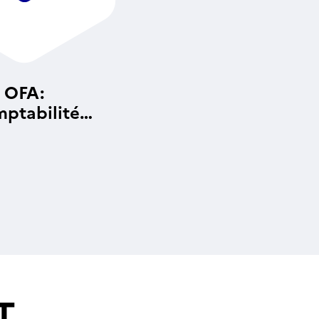
OFA:
ptabilité
alytique
T