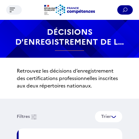
Ouvrir le menu de navigation
Reche
Contenu
Recherche
Menu
Pied de page
DÉCISIONS
D'ENREGISTREMENT DE LA
CERTIFICATION
PROFESSIONNELLE
Retrouvez les décisions d’enregistrement
des certifications professionnelles inscrites
aux deux répertoires nationaux.
Filtres
Trier