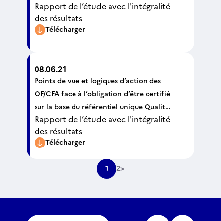
Rapport de l’étude avec l'intégralité
des résultats
Télécharger
08.06.21
Points de vue et logiques d’action des
OF/CFA face à l’obligation d’être certifié
sur la base du référentiel unique Qualité
Rapport de l’étude avec l'intégralité
pour être éligible aux fonds publics et
des résultats
mutualisés
Télécharger
1
2
>