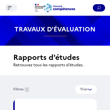
Ouvrir le menu de navigation
Reche
Contenu
Recherche
Menu
Pied de page
TRAVAUX D'ÉVALUATION
Rapports d'études
Retrouvez tous les rapports d’études.
Filtres
Trier