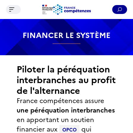
Ouvrir le menu de navigation
Reche
Contenu
Recherche
Menu
Pied de page
FINANCER LE SYSTÈME
Piloter la péréquation
interbranches au profit
de l'alternance
France compétences assure
une péréquation interbranches
en apportant un soutien
financier aux
qui
OPCO