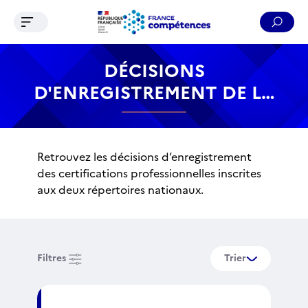
Ouvrir le menu de navigation
Reche
Contenu
Recherche
Menu
Pied de page
DÉCISIONS
D'ENREGISTREMENT DE LA
CERTIFICATION
PROFESSIONNELLE
Retrouvez les décisions d’enregistrement
des certifications professionnelles inscrites
aux deux répertoires nationaux.
Filtres
Trier