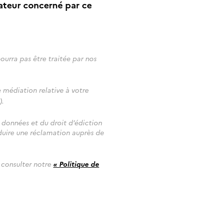
rateur concerné par ce
urra pas être traitée par nos
médiation relative à votre
).
s données et du droit d’édiction
oduire une réclamation auprès de
 consulter notre
« Politique de