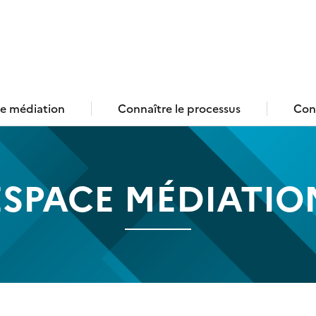
page
e médiation
Connaître le processus
Cons
ESPACE MÉDIATIO