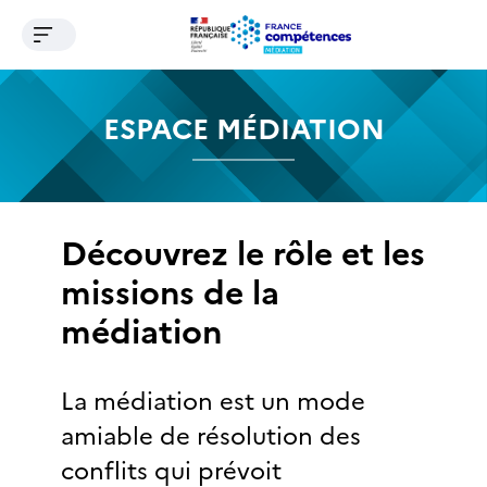
Ouvrir le menu de navigation
Contenu
Recherche
Menu
Pied de page
ESPACE MÉDIATION
Découvrez le rôle et les
missions de la
médiation
La médiation est un mode
amiable de résolution des
conflits qui prévoit