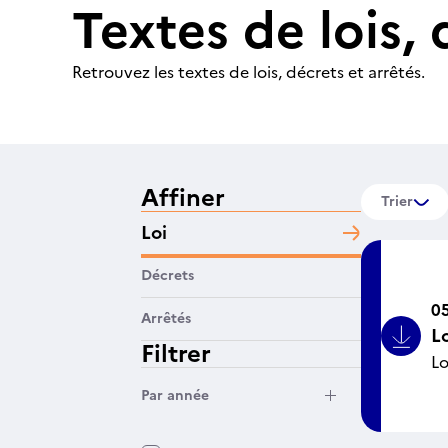
Textes de lois, 
Retrouvez les textes de lois, décrets et arrêtés.
Affiner
Trier
Loi
Décrets
05
Arrêtés
Lo
Bouto
Filtrer
Lo
Filtrer par année
Par année
Filtrer par état d’archivage