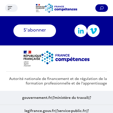
Ouvrir le menu de navigation
Reche
Contenu
Recherche
Menu
Pied de page
S'abonner
Autorité nationale de financement et de régulation de la
formation professionnelle et de l’apprentissage
gouvernement.fr
ministère du travail
legifrance.gouv.fr
service-public.fr