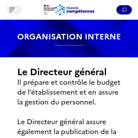
Ouvrir le menu de navigation
Reche
Contenu
Recherche
Menu
Pied de page
ORGANISATION INTERNE
Le Directeur général
Il prépare et contrôle le budget
de l’établissement et en assure
la gestion du personnel.
Le Directeur général assure
également la publication de la