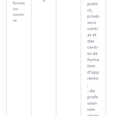
X
format
publi
ion
cs,
contin
privés
ue
sous
contr
at et
des
centr
es de
forma
tion
d'app
rentis
;
- de
profe
ssion
nels
choisi