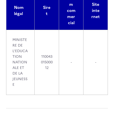
m
Site
Nom
Sire
com
inte
légal
t
mer
rnet
cial
MINISTE
RE DE
L'EDUCA
TION
110043
NATION
015000
-
-
ALE ET
12
DE LA
JEUNESS
E