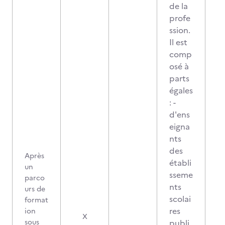
de la
profe
ssion.
Il est
comp
osé à
parts
égales
: -
d'ens
eigna
nts
des
Après
établi
un
sseme
parco
nts
urs de
scolai
format
res
ion
X
sous
publi