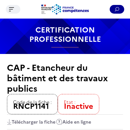
Ouvrir le menu de navigation
Reche
Contenu
Recherche
Menu
Pied de page
CERTIFICATION
PROFESSIONNELLE
CAP - Etancheur du
bâtiment et des travaux
publics
Code de la fiche :
Etat :
RNCP1141
Inactive
Télécharger la fiche
Aide en ligne