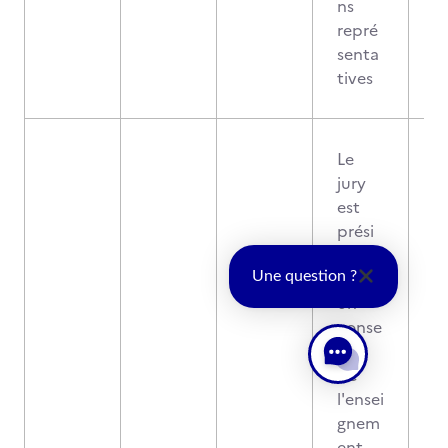
ns
repré
senta
tives
Le
jury
est
prési
dé
par
Une question ?
un
conse
iller
de
l'ensei
gnem
ent