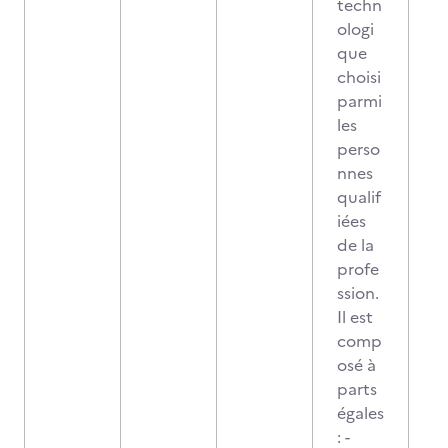
techn
ologi
que
choisi
parmi
les
perso
nnes
qualif
iées
de la
profe
ssion.
Il est
comp
osé à
parts
égales
: -