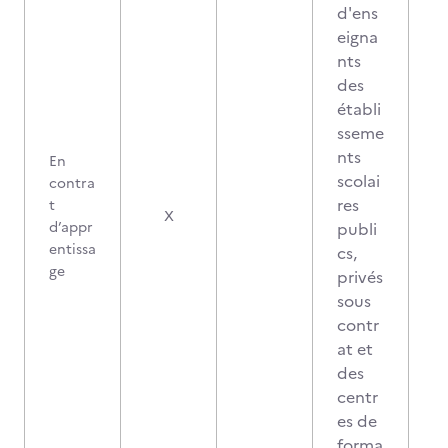
d'ens
eigna
nts
des
établi
sseme
nts
En
scolai
contra
res
t
X
d’appr
publi
entissa
cs,
ge
privés
sous
contr
at et
des
centr
es de
forma