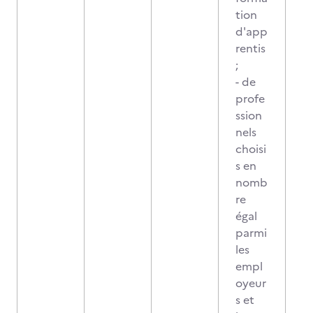
tion
d'app
rentis
;
- de
profe
ssion
nels
choisi
s en
nomb
re
égal
parmi
les
empl
oyeur
s et