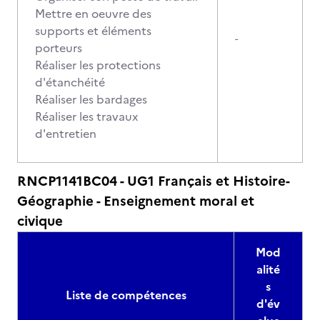
Mettre en oeuvre des
supports et éléments
-
porteurs
Réaliser les protections
d'étanchéité
Réaliser les bardages
Réaliser les travaux
d'entretien
RNCP1141BC04 - UG1 Français et Histoire-
Géographie - Enseignement moral et
civique
Mod
alité
s
Liste de compétences
d'év