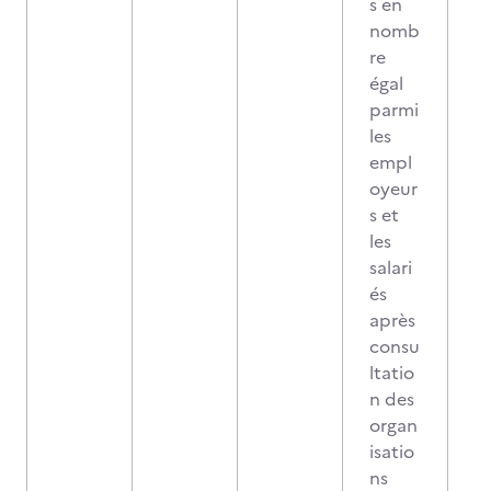
s en
nomb
re
égal
parmi
les
empl
oyeur
s et
les
salari
és
après
consu
ltatio
n des
organ
isatio
ns