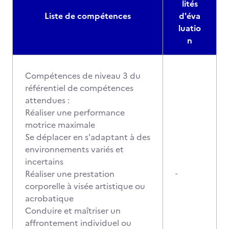
lités
Liste de compétences
d'éva
luatio
n
Compétences de niveau 3 du
référentiel de compétences
attendues :
Réaliser une performance
motrice maximale
Se déplacer en s'adaptant à des
environnements variés et
incertains
Réaliser une prestation
-
corporelle à visée artistique ou
acrobatique
Conduire et maîtriser un
affrontement individuel ou