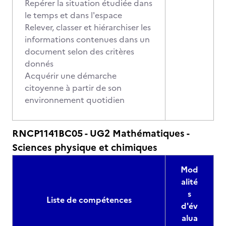
Repérer la situation étudiée dans
le temps et dans l'espace
Relever, classer et hiérarchiser les
informations contenues dans un
document selon des critères
donnés
Acquérir une démarche
citoyenne à partir de son
environnement quotidien
RNCP1141BC05 - UG2 Mathématiques -
Sciences physique et chimiques
Mod
alité
s
Liste de compétences
d'év
alua