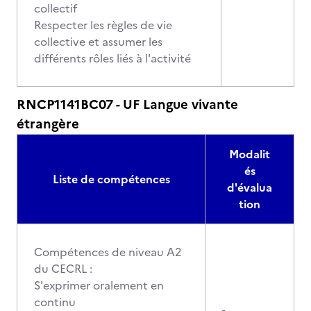
collectif
Respecter les règles de vie
collective et assumer les
différents rôles liés à l'activité
RNCP1141BC07 - UF Langue vivante
étrangère
Modalit
és
Liste de compétences
d'évalua
tion
Compétences de niveau A2
du CECRL :
S'exprimer oralement en
continu
-