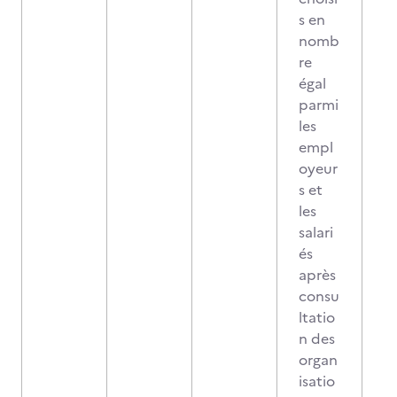
s en
nomb
re
égal
parmi
les
empl
oyeur
s et
les
salari
és
après
consu
ltatio
n des
organ
isatio