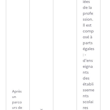
iées
de la
profe
ssion.
Il est
comp
osé à
parts
égales
: -
d'ens
eigna
nts
des
établi
sseme
Après
nts
un
scolai
parco
res
urs de